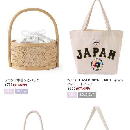
ラウンド巾着かごバッグ
WBC OHTANI DESIGN SERIES キャン
バストートバッグ
¥799
(61%OFF)
¥500
(87%OFF)
NEW
再入荷
NEW
SOLD OUT