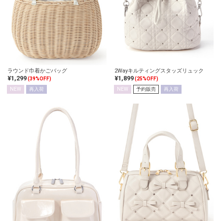
ラウンド巾着かごバッグ
2Wayキルティングスタッズリュック
¥1,299
¥1,899
(39%OFF)
(25%OFF)
NEW
再入荷
NEW
予約販売
再入荷