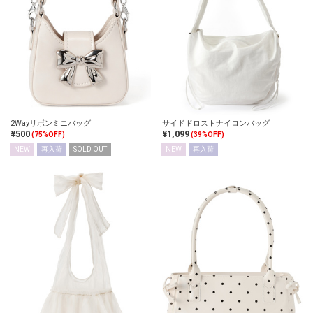
2Wayリボンミニバッグ
サイドドロストナイロンバッグ
¥500
¥1,099
(75%OFF)
(39%OFF)
NEW
再入荷
SOLD OUT
NEW
再入荷