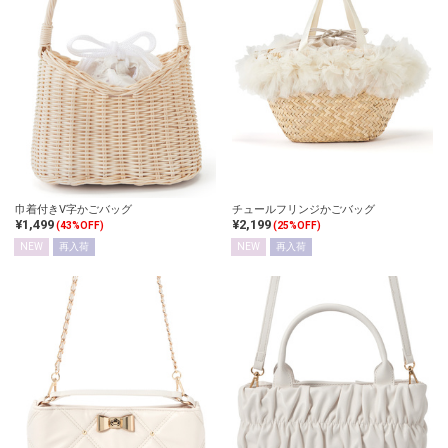
巾着付きV字かごバッグ
チュールフリンジかごバッグ
¥1,499
¥2,199
(43%OFF)
(25%OFF)
NEW
再入荷
NEW
再入荷