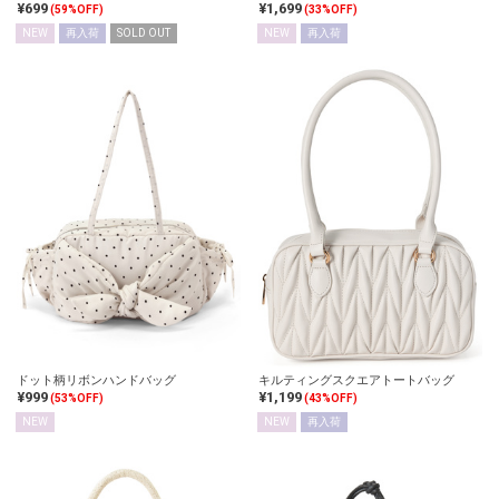
¥699
¥1,699
(59%OFF)
(33%OFF)
NEW
再入荷
SOLD OUT
NEW
再入荷
ドット柄リボンハンドバッグ
キルティングスクエアトートバッグ
¥999
¥1,199
(53%OFF)
(43%OFF)
NEW
NEW
再入荷