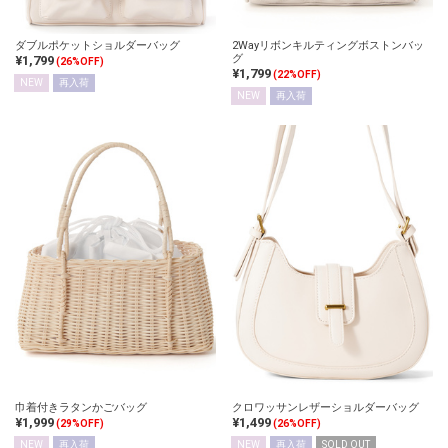
ダブルポケットショルダーバッグ
2Wayリボンキルティングボストンバッ
グ
¥1,799
(26%OFF)
¥1,799
(22%OFF)
NEW
再入荷
NEW
再入荷
巾着付きラタンかごバッグ
クロワッサンレザーショルダーバッグ
¥1,999
¥1,499
(29%OFF)
(26%OFF)
NEW
再入荷
NEW
再入荷
SOLD OUT