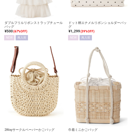
ダブルフリルリボンストラップチュール
ドット柄エナメルリボンショルダーバッ
バッグ
グ
¥500
¥1,299
(67%OFF)
(39%OFF)
NEW
再入荷
NEW
再入荷
2Wayサークルペーパーかごバッグ
巾着ミニかごバッグ