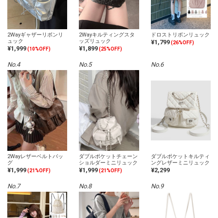
2Wayギャザーリボンリ
2Wayキルティングスタ
ドロストリボンリュック
ュック
ッズリュック
¥1,799
(26%OFF)
¥1,999
¥1,899
(10%OFF)
(25%OFF)
No.4
No.5
No.6
2Wayレザーベルトバッ
ダブルポケットチェーン
ダブルポケットキルティ
グ
ショルダーミニリュック
ングレザーミニリュック
¥1,999
¥1,999
¥2,299
(21%OFF)
(21%OFF)
No.7
No.8
No.9