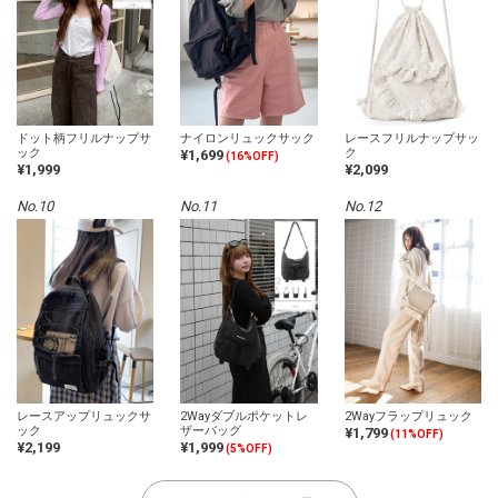
ドット柄フリルナップサ
ナイロンリュックサック
レースフリルナップサッ
ック
ク
¥1,699
(16%OFF)
¥1,999
¥2,099
No.10
No.11
No.12
レースアップリュックサ
2Wayダブルポケットレ
2Wayフラップリュック
ック
ザーバッグ
¥1,799
(11%OFF)
¥2,199
¥1,999
(5%OFF)