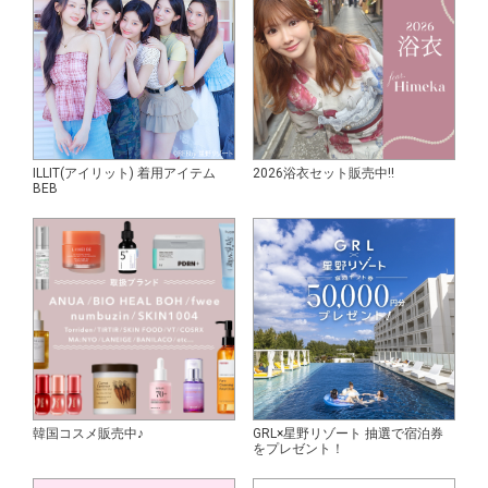
ILLIT(アイリット) 着用アイテム
2026浴衣セット販売中!!
BEB
韓国コスメ販売中♪
GRL×星野リゾート 抽選で宿泊券
をプレゼント！