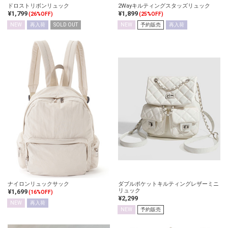
ドロストリボンリュック
2Wayキルティングスタッズリュック
¥1,799
¥1,899
(26%OFF)
(25%OFF)
NEW
再入荷
SOLD OUT
NEW
予約販売
再入荷
ナイロンリュックサック
ダブルポケットキルティングレザーミニ
リュック
¥1,699
(16%OFF)
¥2,299
NEW
再入荷
NEW
予約販売