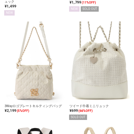
ュック
¥1,799
(11%OFF)
¥1,499
NEW
SOLD OUT
NEW
3Wayロゴプレートキルティングバッグ
ツイード巾着ミニリュック
¥2,199
¥699
(5%OFF)
(66%OFF)
SOLD OUT