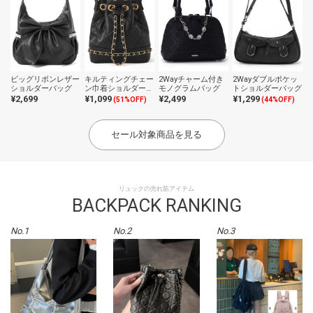
ビッグリボンレザー
キルティングチェー
2Wayチャーム付き
2Wayダブルポケッ
ショルダーバッグ
ン巾着ショルダーバ
モノグラムバッグ
トショルダーバッグ
ッグ
¥2,699
¥1,099
¥2,499
¥1,299
(51%OFF)
(44%OFF)
セール対象商品を見る
リュックの売れ筋アイテム
BACKPACK RANKING
No.1
No.2
No.3