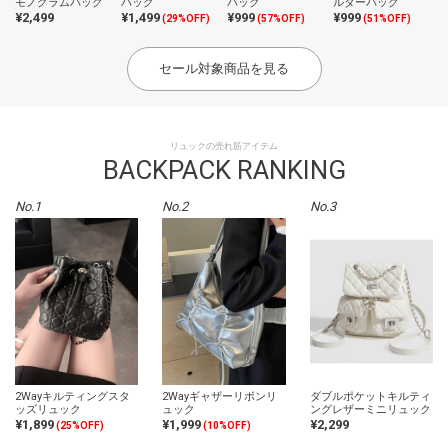
モノグラムバッグ
バッグ
バッグ
ルダーバッグ
¥2,499
¥1,499
¥999
¥999
(29%OFF)
(57%OFF)
(51%OFF)
セール対象商品を見る
リュックの売れ筋アイテム
BACKPACK RANKING
No.1
No.2
No.3
2Wayキルティングスタ
2Wayギャザーリボンリ
ダブルポケットキルティ
ッズリュック
ュック
ングレザーミニリュック
¥1,899
¥1,999
¥2,299
(25%OFF)
(10%OFF)