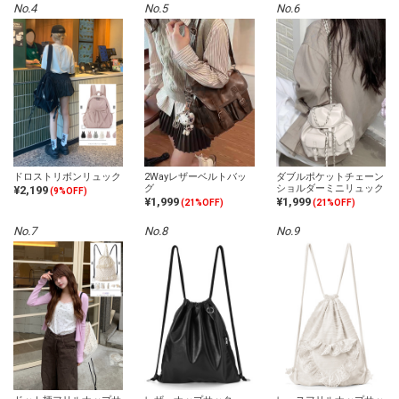
No.4
No.5
No.6
ドロストリボンリュック
2Wayレザーベルトバッ
ダブルポケットチェーン
グ
ショルダーミニリュック
¥2,199
(9%OFF)
¥1,999
¥1,999
(21%OFF)
(21%OFF)
No.7
No.8
No.9