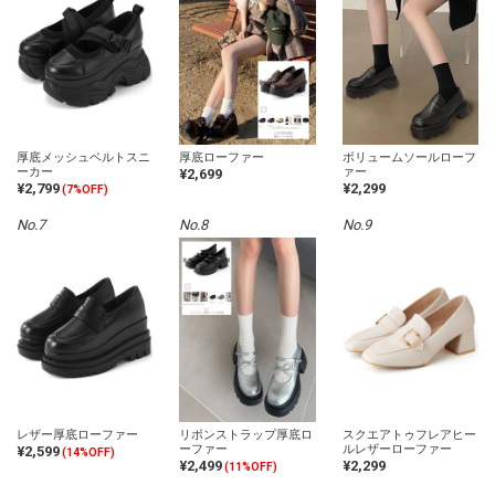
厚底メッシュベルトスニ
厚底ローファー
ボリュームソールローフ
ーカー
ァー
¥2,699
¥2,799
¥2,299
(7%OFF)
No.7
No.8
No.9
レザー厚底ローファー
リボンストラップ厚底ロ
スクエアトゥフレアヒー
ーファー
ルレザーローファー
¥2,599
(14%OFF)
¥2,499
¥2,299
(11%OFF)