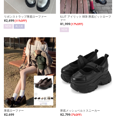
リボンストラップ厚底ローファー
ILLIT アイリット BEB 厚底ビットローフ
ァー
¥2,499
(11%OFF)
¥1,999
(17%OFF)
NEW
再入荷
NEW
厚底ローファー
厚底メッシュベルトスニーカー
¥2,699
¥2,799
(7%OFF)