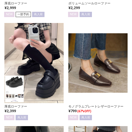
厚底ローファー
ボリュームソールローファー
¥2,999
¥2,299
NEW
一部予約
再入荷
NEW
再入荷
厚底ローファー
モノグラムプレートレザーローファー
¥2,399
¥799
(67%OFF)
NEW
再入荷
NEW
再入荷