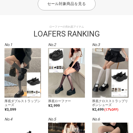
セール対象商品を見る
ローファーの売れ筋アイテム
LOAFERS RANKING
No.1
No.2
No.3
厚底ダブルストラップシ
厚底ローファー
厚底クロスストラップリ
ューズ
ボンシューズ
¥2,999
¥3,099
¥2,499
(17%OFF)
No.4
No.5
No.6