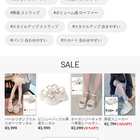
#厚底 ストラップ
#ボリューム感 ローファー
#スタイルアップ ストラップ
#スタイルアップ 歩きやすい
#パンツ 合わせやすい
#スカート 合わせやすい
SALE
パールリボンフリル
ビジューバックル厚
オーガンジーギャザ
厚底スニーカー
スポーツサンダル
底サンダル
ー厚底ヒールサンダ
¥2,799
(16%OFF)
ル
¥3,999
¥3,999
¥2,099
(41%OFF)