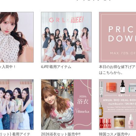
々入荷中！
iLiFE!着用アイテム
本日のお得な値下げア
はこちらから。
アイリット) 着用アイテ
2026浴衣セット販売中!!
韓国コスメ販売中♪