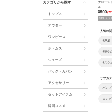
カテゴリから探す
ナロース
ル
¥500
(73
トップス
SOLD OU
アウター
人気の関
ワンピース
#厚底
ボトムス
#華や
シューズ
#スク
バッグ・カバン
サブカテ
アクセサリー
パンプ
セットアイテム
ロング
韓国コスメ