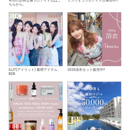
本日のお得な値下げアイテムはこ
サンリオコラボアイテム発売中♪
ちらから。
ILLIT(アイリット) 着用アイテム
2026浴衣セット販売中!!
BEB