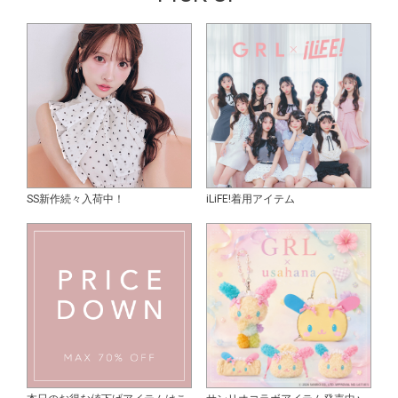
SS新作続々入荷中！
iLiFE!着用アイテム