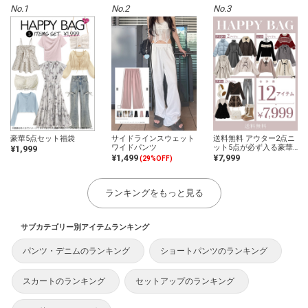
No.1
No.2
No.3
豪華5点セット福袋
サイドラインスウェット
送料無料 アウター2点ニ
ワイドパンツ
ット5点が必ず入る豪華
¥1,999
12点セット2026年福袋
¥1,499
¥7,999
(29%OFF)
ランキングをもっと見る
サブカテゴリー別アイテムランキング
パンツ・デニムのランキング
ショートパンツのランキング
スカートのランキング
セットアップのランキング