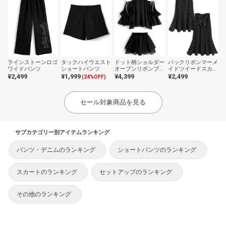
ラインストーンロゴ
タックハイウエスト
ドット柄ショルダー
バックリボンマーメ
ワイドパンツ
ショートパンツ
オープンリボンブラ
イドツイードスカー
ウス×ティアードミ
ト
¥2,499
¥1,999
¥4,399
¥2,499
(24%OFF)
ニスカートセットア
ップ
セール対象商品を見る
サブカテゴリー別アイテムランキング
パンツ・デニムのランキング
ショートパンツのランキング
スカートのランキング
セットアップのランキング
その他のランキング