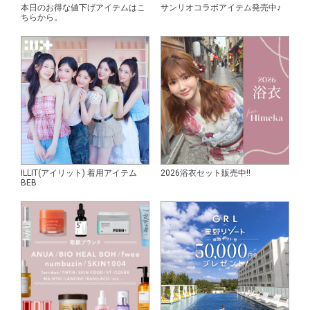
本日のお得な値下げアイテムはこ
サンリオコラボアイテム発売中♪
ちらから。
ILLIT(アイリット) 着用アイテム
2026浴衣セット販売中!!
BEB