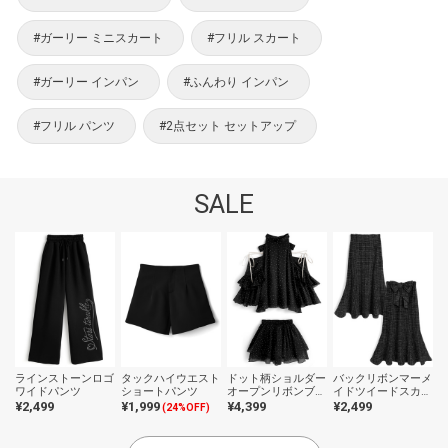
#ガーリー ミニスカート
#フリル スカート
#ガーリー インパン
#ふんわり インパン
#フリル パンツ
#2点セット セットアップ
SALE
ラインストーンロゴ
タックハイウエスト
ドット柄ショルダー
バックリボンマーメ
ワイドパンツ
ショートパンツ
オープンリボンブラ
イドツイードスカー
ウス×ティアードミ
ト
¥2,499
¥1,999
¥4,399
¥2,499
(24%OFF)
ニスカートセットア
ップ