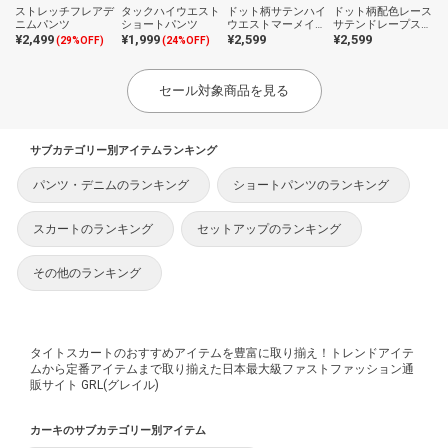
ストレッチフレアデ
タックハイウエスト
ドット柄サテンハイ
ドット柄配色レース
ニムパンツ
ショートパンツ
ウエストマーメイド
サテンドレープスカ
スカート
ート
¥2,499
¥1,999
¥2,599
¥2,599
(29%OFF)
(24%OFF)
セール対象商品を見る
サブカテゴリー別アイテムランキング
パンツ・デニムのランキング
ショートパンツのランキング
スカートのランキング
セットアップのランキング
その他のランキング
タイトスカートのおすすめアイテムを豊富に取り揃え！トレンドアイテ
ムから定番アイテムまで取り揃えた日本最大級ファストファッション通
販サイト GRL(グレイル)
カーキのサブカテゴリー別アイテム