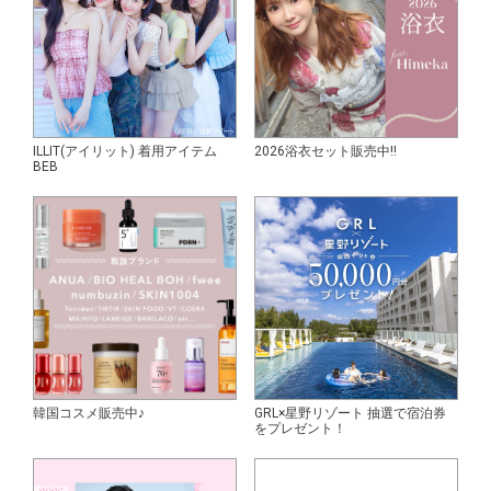
ILLIT(アイリット) 着用アイテム
2026浴衣セット販売中!!
BEB
韓国コスメ販売中♪
GRL×星野リゾート 抽選で宿泊券
をプレゼント！