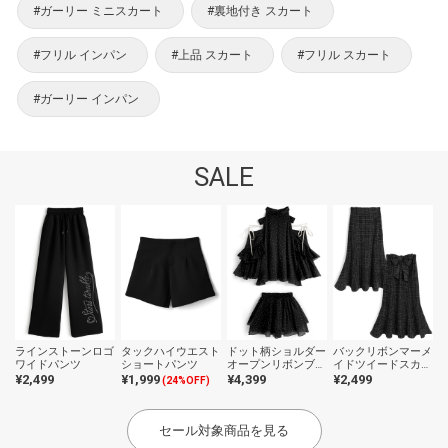
#ガーリー ミニスカート
#裏地付き スカート
#フリル インパン
#上品 スカート
#フリル スカート
#ガーリー インパン
SALE
ラインストーンロゴ
タックハイウエスト
ドット柄ショルダー
バックリボンマーメ
ワイドパンツ
ショートパンツ
オープンリボンブラ
イドツイードスカー
ウス×ティアードミ
ト
¥2,499
¥1,999
¥4,399
¥2,499
(24%OFF)
ニスカートセットア
ップ
セール対象商品を見る