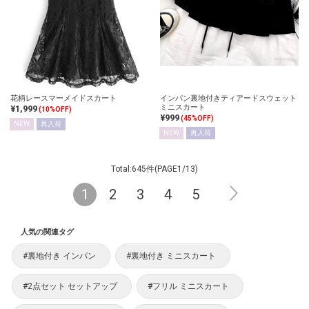
花柄レースマーメイドスカート
インパン裏地付きティアードスウェット
ミニスカート
¥1,999
(10%OFF)
¥999
(45%OFF)
NEW
再入荷
NEW
再入荷
Total:645件(PAGE1/13)
1
2
3
4
5
人気の関連タグ
#裏地付き インパン
#裏地付き ミニスカート
#2点セット セットアップ
#フリル ミニスカート