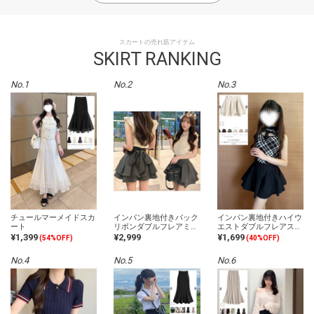
スカートの売れ筋アイテム
SKIRT RANKING
No.1
No.2
No.3
チュールマーメイドスカ
インパン裏地付きバック
インパン裏地付きハイウ
ート
リボンダブルフレアミニ
エストダブルフレアスカ
スカート
ート
¥1,399
¥2,999
¥1,699
(54%OFF)
(40%OFF)
No.4
No.5
No.6