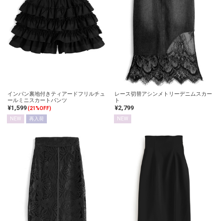
インパン裏地付きティアードフリルチュ
レース切替アシンメトリーデニムスカー
ールミニスカートパンツ
ト
¥1,599
¥2,799
(21%OFF)
NEW
再入荷
NEW