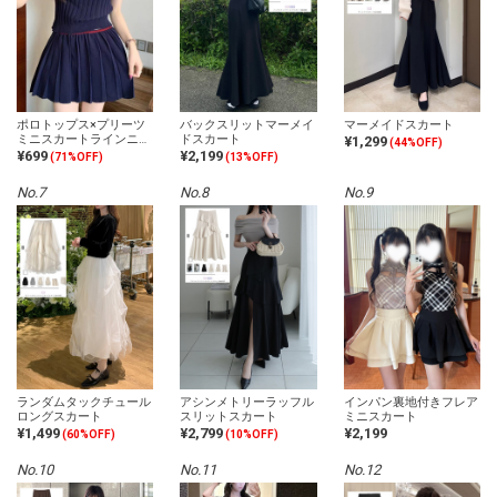
ポロトップス×プリーツ
バックスリットマーメイ
マーメイドスカート
ミニスカートラインニッ
ドスカート
¥1,299
(44%OFF)
トセットアップ
¥699
¥2,199
(71%OFF)
(13%OFF)
No.7
No.8
No.9
ランダムタックチュール
アシンメトリーラッフル
インパン裏地付きフレア
ロングスカート
スリットスカート
ミニスカート
¥1,499
¥2,799
¥2,199
(60%OFF)
(10%OFF)
No.10
No.11
No.12