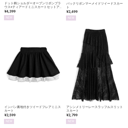
ドット柄ショルダーオープンリボンブラ
バックリボンマーメイドツイードスカー
ウス×ティアードミニスカートセットア
ト
ップ
¥4,399
¥2,499
NEW
NEW
インパン裏地付きツイードフレアミニス
アシンメトリーレースラッフルスリット
カート
スカート
¥2,599
¥2,799
NEW
NEW