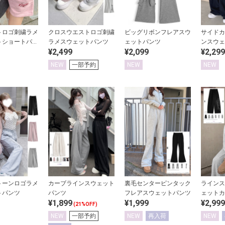
トロゴ刺繍ラメ
クロスウエストロゴ刺繍
ビッグリボンフレアスウ
サイドカ
トショートパン
ラメスウェットパンツ
ェットパンツ
ンスウェ
¥2,499
¥2,099
¥2,299
NEW
一部予約
NEW
NEW
トーンロゴラメ
カーブラインスウェット
裏毛センターピンタック
ラインス
トパンツ
パンツ
フレアスウェットパンツ
ェットカ
¥1,899
¥1,999
¥2,999
(21%OFF)
NEW
一部予約
NEW
再入荷
NEW