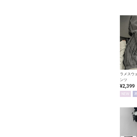
ラメスウ
ンツ
¥2,399
NEW