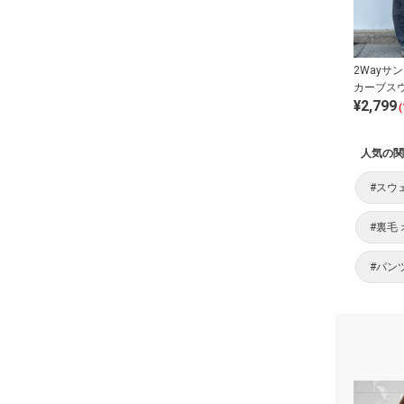
2Wayサ
カーブス
¥2,799
(
人気の関
#スウ
#裏毛
#パン