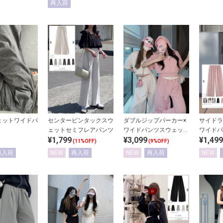
再入荷
ェットワイドパ
センターピンタックスウ
ダブルジップパーカー×
サイドラ
ェットセミフレアパンツ
ワイドパンツスウェット
ワイドパ
¥1,799
¥3,099
¥1,499
セットアップ
(11%OFF)
(9%OFF)
再入荷
NEW
再入荷
NEW
再入荷
NEW