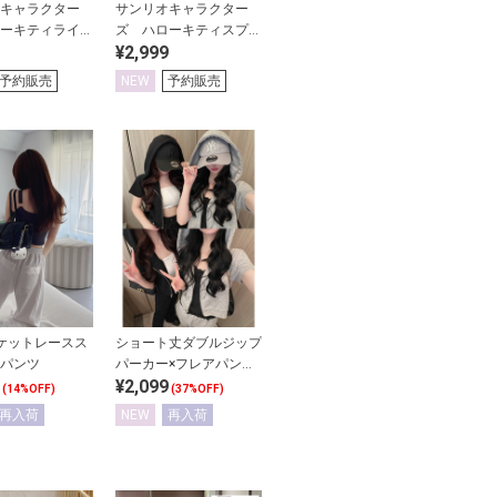
キャラクター
サンリオキャラクター
ーキティライン
ズ ハローキティスプレ
¥2,999
カーブパンツ
ーグラフィティカーブパ
ンツ
予約販売
NEW
予約販売
ポケットレースス
ショート丈ダブルジップ
パンツ
パーカー×フレアパンツ
¥2,099
スウェットセットアップ
(14%OFF)
(37%OFF)
再入荷
NEW
再入荷