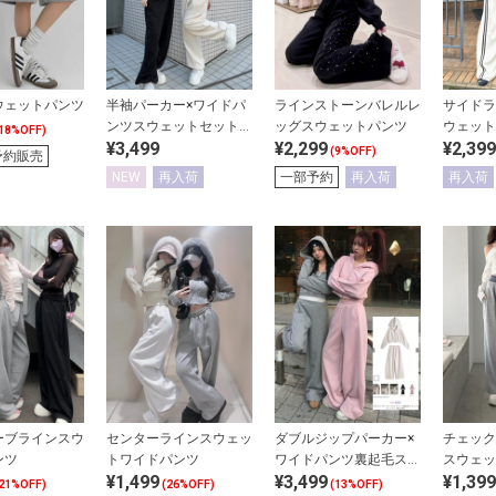
ウェットパンツ
半袖パーカー×ワイドパ
ラインストーンバレルレ
サイドラ
ンツスウェットセットア
ッグスウェットパンツ
ウェット
18%OFF)
¥3,499
¥2,299
¥2,399
ップ
(9%OFF)
予約販売
NEW
再入荷
一部予約
再入荷
再入荷
ーブラインスウ
センターラインスウェッ
ダブルジップパーカー×
チェック
ンツ
トワイドパンツ
ワイドパンツ裏起毛スウ
スウェッ
¥1,499
¥3,499
¥1,399
ェットセットアップ
21%OFF)
(26%OFF)
(13%OFF)