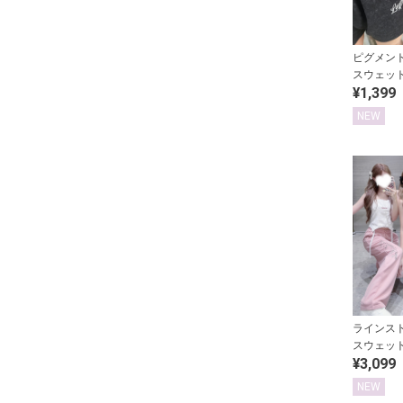
ピグメン
スウェッ
¥1,399
ツ
NEW
ラインス
スウェッ
¥3,099
NEW