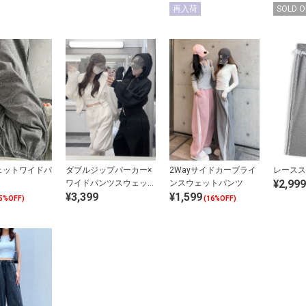
再入荷
SOLD O
ェットワイドパ
ダブルジップパーカー×
2Wayサイドカーブライ
レースス
¥2,999
ワイドパンツスウェット
ンスウェットパンツ
¥3,399
¥1,599
セットアップ
5%OFF)
(16%OFF)