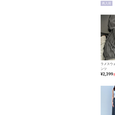
再入荷
ラメスウ
ンツ
¥2,399
(