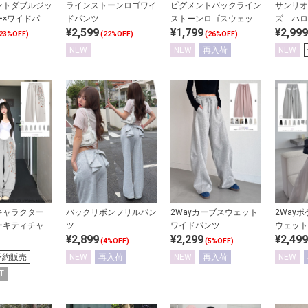
ントダブルジッ
ラインストーンロゴワイ
ピグメントバックライン
サンリオ
ー×ワイドパン
ドパンツ
ストーンロゴスウェット
ズ ハロ
¥2,599
¥1,799
¥2,999
アップ
パンツ
ストーン
23%OFF)
(22%OFF)
(26%OFF)
NEW
NEW
再入荷
NEW
キャラクター
バックリボンフリルパン
2Wayカーブスウェット
2Way
ーキティチャー
ツ
ワイドパンツ
ウェット
¥2,899
¥2,299
¥2,499
トカーブパンツ
(4%OFF)
(5%OFF)
予約販売
NEW
再入荷
NEW
再入荷
NEW
T