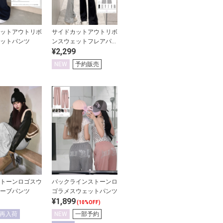
ットアウトリボ
サイドカットアウトリボ
ットパンツ
ンスウェットフレアパン
¥2,299
ツ
NEW
予約販売
トーンロゴスウ
バックラインストーンロ
ーブパンツ
ゴラメスウェットパンツ
¥1,899
(10%OFF)
再入荷
NEW
一部予約