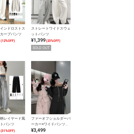
インドロストス
ストレートワイドスウェ
カーブパンツ
ットパンツ
¥1,399
(12%OFF)
(23%OFF)
SOLD OUT
柄レイヤード風
ファーオフショルダーパ
トパンツ
ーカー×ワイドパンツス
¥3,499
ウェットセットアップ
(31%OFF)