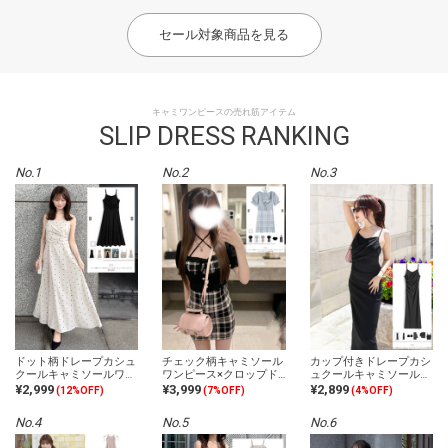
ピース
セール対象商品を見る
キャミワンピースの売れ筋アイテム
SLIP DRESS RANKING
No.1
No.2
No.3
ドット柄ドレープカシュ
チェック柄キャミソール
カップ付きドレープカシ
クールキャミソールワン
ワンピース×クロップド
ュクールキャミソールワ
ピース
トップスニットアンサン
ンピース
¥2,999
¥3,999
¥2,899
(12%OFF)
(7%OFF)
(4%OFF)
ブル
No.4
No.5
No.6