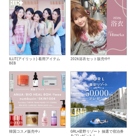
ILLIT(アイリット) 着用アイテム
2026浴衣セット販売中!!
BEB
韓国コスメ販売中♪
GRL×星野リゾート 抽選で宿泊券
をプレゼント！