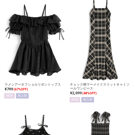
ラメシアーオフショルリボントップス
チェック柄マーメイドスリットキャミソ
ールワンピース
¥799
(67%OFF)
¥2,099
(48%OFF)
NEW
再入荷
NEW
再入荷