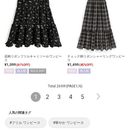
花柄リボンフリルキャミソールワンピー
チェック柄リボンシャーリングワンピー
ス
ス
¥1,099
¥1,499
(61%OFF)
(45%OFF)
NEW
再入荷
SOLD OUT
NEW
再入荷
Total:269件(PAGE1/6)
1
2
3
4
5
人気の関連タグ
#フリル ワンピース
#華やか ワンピース