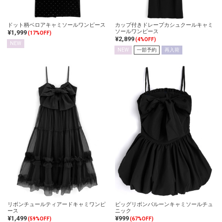
ドット柄ベロアキャミソールワンピース
カップ付きドレープカシュクールキャミ
ソールワンピース
¥1,999
(17%OFF)
¥2,899
(4%OFF)
NEW
NEW
一部予約
再入荷
リボンチュールティアードキャミワンピ
ビッグリボンバルーンキャミソールチュ
ース
ニック
¥1,499
¥999
(59%OFF)
(67%OFF)