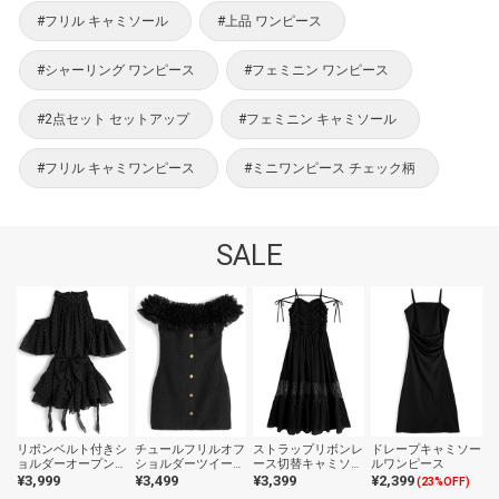
#フリル キャミソール
#上品 ワンピース
#シャーリング ワンピース
#フェミニン ワンピース
#2点セット セットアップ
#フェミニン キャミソール
#フリル キャミワンピース
#ミニワンピース チェック柄
SALE
リボンベルト付きシ
チュールフリルオフ
ストラップリボンレ
ドレープキャミソー
ョルダーオープンラ
ショルダーツイード
ース切替キャミソー
ルワンピース
インストーンティア
ミニワンピース
ルワンピース
¥3,999
¥3,499
¥3,399
¥2,399
(23%OFF)
ードフリルミニワン