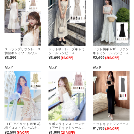
ストラップリボンレース
ドット柄ドレープキャミ
ドット柄ギャザーリボン
切替キャミソールワンピ
ソールワンピース
キャミソールワンピース
ース
¥3,399
¥3,699
¥2,699
(8%OFF)
(28%OFF)
No.7
No.8
No.9
ILLIT アイリット BEB 花
リボンラインストーンテ
ニットキャミワンピース
柄ドロストイレヘムキャ
ィアードキャミソールミ
¥1,799
(29%OFF)
ミミニワンピース
ニワンピース
¥2,599
¥1,999
(8%OFF)
(21%OFF)