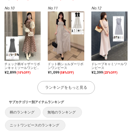
No.10
No.11
No.12
チェック柄ギャザーリボ
ドット柄ショルダーリボ
ドレープキャミソールワ
ンキャミソールワンピー
ンワンピース
ンピース
ス
¥2,899
¥1,099
¥2,399
(10%OFF)
(58%OFF)
(23%OFF)
ランキングをもっと見る
サブカテゴリー別アイテムランキング
柄のランキング
無地のランキング
ニットワンピースのランキング