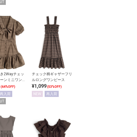
UT
き2Wayチェッ
チェック柄ギャザーフリ
ーンミニワンピ
ルロングワンピース
¥1,099
(64%OFF)
(53%OFF)
再入荷
NEW
再入荷
UT