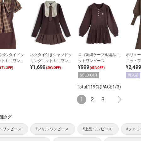
柄ボウタイドッ
ネクタイ付きシャツドッ
ロゴ刺繍ケーブル編みニ
ボリュー
ットミニワンピ
キングニットミニワンピ
ットワンピース
ニットフ
¥1,699
¥999
¥2,499
ース
17%OFF)
(20%OFF)
(63%OFF)
SOLD OUT
再入荷
Total:119件(PAGE1/3)
1
2
3
連タグ
か ワンピース
#フリル ワンピース
#上品 ワンピース
#フェミ