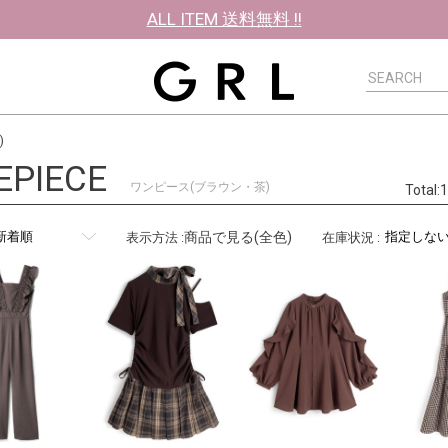
ALL ITEM 送料無料 !!
)
EPIECE
ワンピース(ブラウン・茶)
Total
商品で見る(全色)
表示方法
:
在庫状況
: