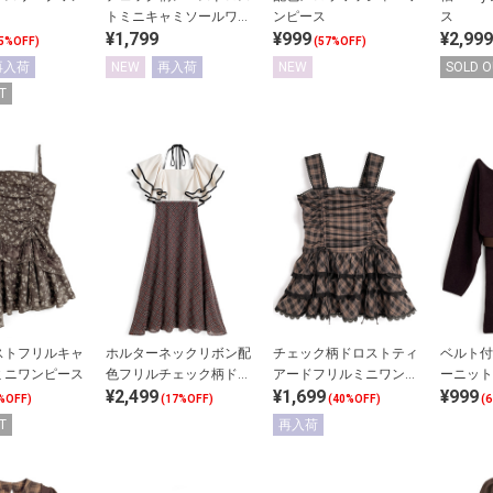
トミニキャミソールワン
ンピース
ス
¥1,799
¥999
¥2,999
ピース
5%OFF)
(57%OFF)
再入荷
NEW
再入荷
NEW
SOLD O
T
ストフリルキャ
ホルターネックリボン配
チェック柄ドロストティ
ベルト付
ミニワンピース
色フリルチェック柄ドッ
アードフリルミニワンピ
ーニット
¥2,499
¥1,699
¥999
キングワンピース
ース
%OFF)
(17%OFF)
(40%OFF)
(
T
再入荷