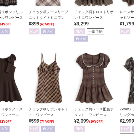
柄リボンフリル
チェック柄ノースリーブ
チェック柄ドロストリボ
レースサ
ールワンピース
ニットタイトミニワンピ
ンミニワンピース
ャミソー
¥899
¥3,299
¥1,799
ース
34%OFF)
(63%OFF)
再入荷
NEW
再入荷
NEW
一部予約
NEW
再入荷
ーリボンノース
チェック柄リボンキャミ
チェック柄レース配色ボ
2Way
ニワンピース
ミニワンピース
タンミニワンピース
リングホ
¥599
¥2,099
¥2,999
ニワンピ
32%OFF)
(71%OFF)
(20%OFF)
再入荷
NEW
再入荷
NEW
NEW