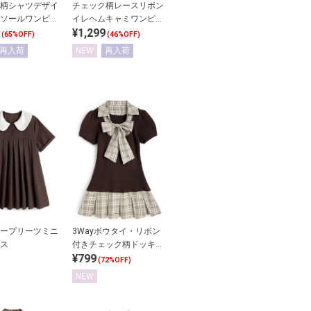
柄シャツデザイ
チェック柄レースリボン
ソールワンピー
イレヘムキャミワンピー
¥1,299
ス
(65%OFF)
(46%OFF)
再入荷
NEW
再入荷
ープリーツミニ
3Wayボウタイ・リボン
ス
付きチェック柄ドッキン
¥799
グニットワンピース
(72%OFF)
NEW