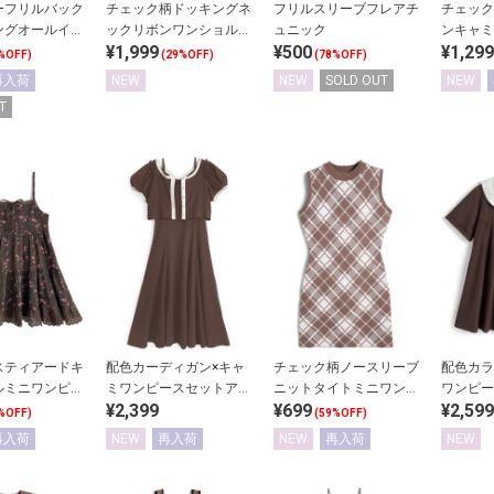
ーフリルバック
チェック柄ドッキングネ
フリルスリーブフレアチ
チェック
ングオールイン
ックリボンワンショルダ
ュニック
ンキャミ
¥1,999
¥500
¥1,299
ーミニワンピース
ス
%OFF)
(29%OFF)
(78%OFF)
再入荷
NEW
NEW
SOLD OUT
NEW
T
スティアードキ
配色カーディガン×キャ
チェック柄ノースリーブ
配色カラ
ルミニワンピー
ミワンピースセットアッ
ニットタイトミニワンピ
ワンピー
¥2,399
¥699
¥2,599
プ
ース
%OFF)
(59%OFF)
再入荷
NEW
再入荷
NEW
再入荷
NEW