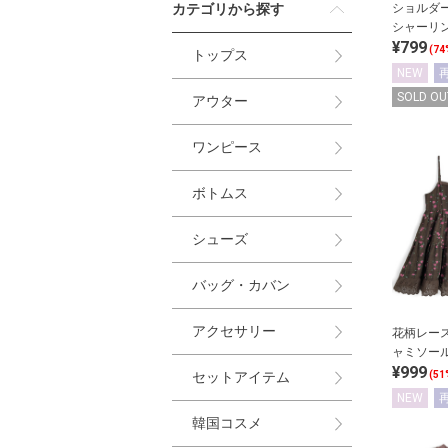
カテゴリから探す
ショルダ
シャーリ
¥799
ワン
(74
トップス
NEW
SOLD OU
アウター
ワンピース
ボトムス
シューズ
バッグ・カバン
アクセサリー
花柄レー
ャミソー
¥999
ス
セットアイテム
(51
NEW
韓国コスメ