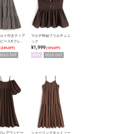
ルト付きティア
マルチWayフリルチュニ
ピースXフレン
ック
¥1,999
ブブラウスセッ
(34%OFF)
(10%OFF)
SOLD OUT
NEW
SOLD OUT
yフレアワンピー
シャーリングキャミソー