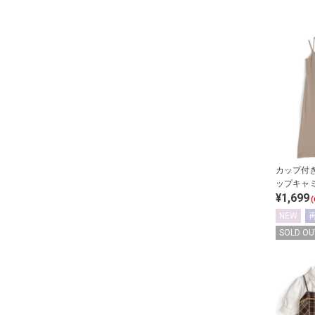
カップ付
ップキャ
¥1,699
(
NEW
SOLD OU