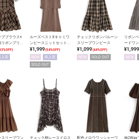
ーブブラウス×
ルーズベストXキャミワ
チェックリボンバルーン
リボンベ
柄リボンプリー
ンピースニットセットア
スリーブワンピース
ードワン
¥1,999
¥1,099
¥1,999
ソールワンピー
ップ
チスリー
13%OFF)
(54%OFF)
(64%OFF)
アップ
ト
再入荷
NEW
再入荷
NEW
SOLD OUT
NEW
SOLD OUT
ースリーブワン
チェック柄レースドロス
配色メロウワッシャーワ
袖2Wa