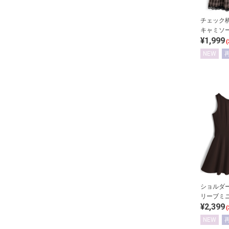
チェック
キャミソ
¥1,999
(
NEW
ショルダ
リーブミ
¥2,399
(
NEW