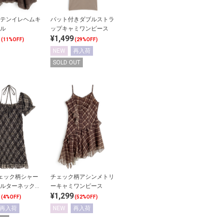
テンイレヘムキ
パット付きダブルストラ
ル
ップキャミワンピース
¥1,499
(11%OFF)
(29%OFF)
NEW
再入荷
SOLD OUT
チェック柄シャー
チェック柄アシンメトリ
ルターネックミ
ーキャミワンピース
¥1,299
ース
(4%OFF)
(52%OFF)
再入荷
NEW
再入荷