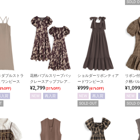
SOLD O
きダブルストラ
花柄バブルスリーブバッ
ショルダーリボンティア
リボン付
ミワンピース
クレースアップフレアワ
ードワンピース
ク柄バル
¥2,799
¥999
¥1,099
ンピース
ース
6%OFF)
(31%OFF)
(61%OFF)
再入荷
NEW
再入荷
NEW
再入荷
NEW
T
SOLD OUT
SOLD O