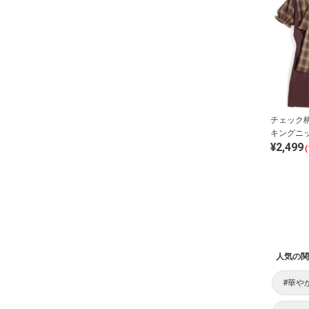
チェック
キングニ
¥2,499
ース
(
人気の関
#華や