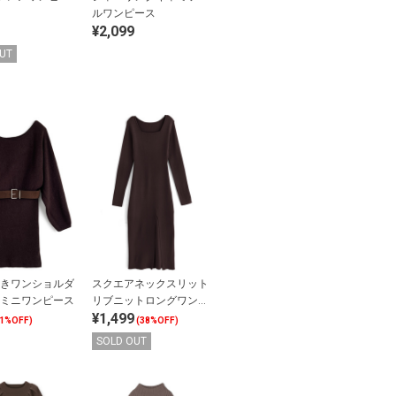
ルワンピース
¥2,099
UT
きワンショルダ
スクエアネックスリット
ミニワンピース
リブニットロングワンピ
¥1,499
ース
61%OFF)
(38%OFF)
SOLD OUT