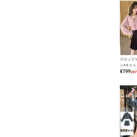
クロップ
ン×キャ
¥799
アンサン
(61