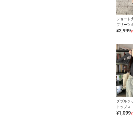
ショート
プリーツ
¥2,999
ットアッ
(
ダブルジ
トップス
¥1,099
(