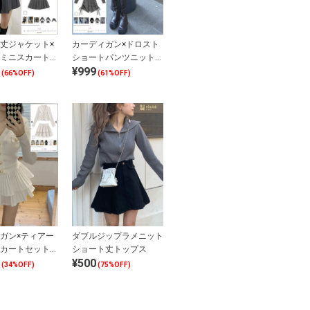
丈ジャケット×
カーディガン×ドロスト
ミニスカートセ
ショートパンツニットセ
¥999
プ
ットアップ
(66%OFF)
(61%OFF)
ガン×ティアー
ダブルジップラメニット
カートセットア
ショート丈トップス
¥500
(34%OFF)
(75%OFF)