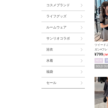
コスメブランド
ライフグッズ
ルームウェア
サンリオコラボ
ツイード
浴衣
ガン×フ
¥799
ットアッ
(74
水着
NEW
SOLD OU
福袋
セール