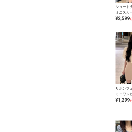
ショート
ミニスカ
¥2,599
トアップ
(
リボンフ
ミニワン
¥1,299
ットアッ
(