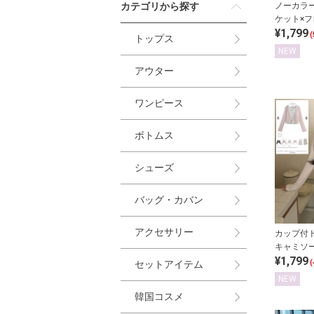
カテゴリから探す
ノーカラ
ケット×
¥1,799
ートツイ
(
トップス
プ
NEW
アウター
ワンピース
ボトムス
シューズ
バッグ・カバン
アクセサリー
カップ付
キャミソ
¥1,799
ンサンブ
セットアイテム
(
NEW
韓国コスメ