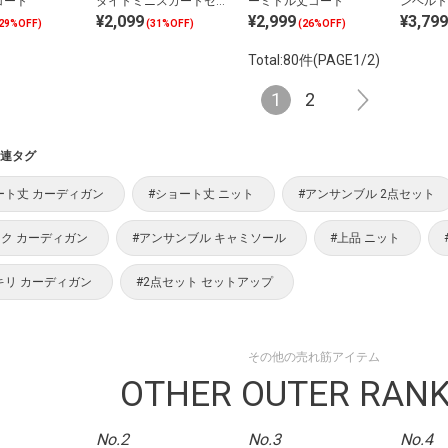
コート
タイトミニスカートセッ
ーミドル丈コート
ンベルト
¥2,099
¥2,999
¥3,799
トアップ
ト
29%OFF)
(31%OFF)
(26%OFF)
Total:80件(PAGE1/2)
1
2
連タグ
ート丈 カーディガン
#ショート丈 ニット
#アンサンブル 2点セット
ック カーディガン
#アンサンブル キャミソール
#上品 ニット
キリ カーディガン
#2点セット セットアップ
その他の売れ筋アイテム
OTHER OUTER RANK
No.2
No.3
No.4