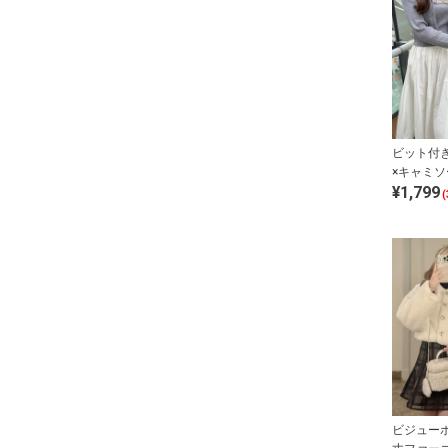
ビット付
×キャミ
¥1,799
ンサンブ
(
ビジュー