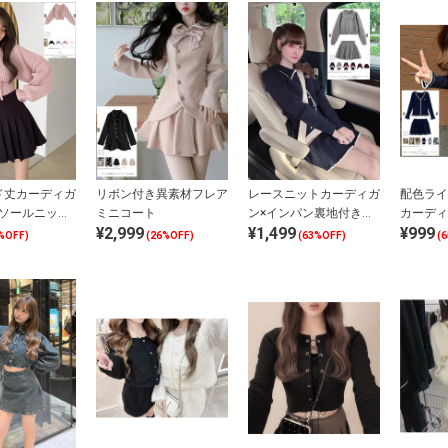
ド丈カーディガ
リボン付き異素材フレア
レースニットカーディガ
配色ライ
ミソールニット
ミニコート
ン×インパン裏地付きプ
カーディ
¥2,999
¥1,499
¥999
ブル
リーツスカートセットア
ミニスカ
%OFF)
(26%OFF)
(63%OFF)
(
ップ
プ