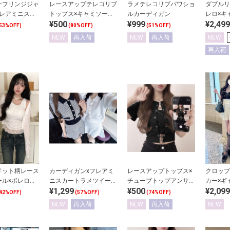
ーフリンジジャ
レースアップテレコリブ
ラメテレコリブパワショ
ダブルリ
フレアミニスカ
トップス×キャミソール
ルカーディガン
レロ×キ
¥500
¥999
¥2,499
ードセットアッ
アンサンブル
サンブル
53%OFF)
(80%OFF)
(51%OFF)
NEW
再入荷
NEW
再入荷
NEW
再入荷
ドット柄レース
カーディガンxフレアミ
レースアップトップス×
クロップ
ール×ボレロア
ニスカートラメツイード
チューブトップアンサン
カー×ギ
¥1,299
¥500
¥2,099
ル
セットアップ
ブル
ールミニ
42%OFF)
(57%OFF)
(74%OFF)
サンブル
NEW
再入荷
NEW
再入荷
NEW