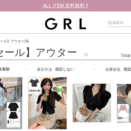
ALL ITEM 送料無料 !!
ール】アウター(S)
セール】アウター
(S)
Tota
表示方法
:
在庫状況
: