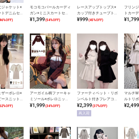
丈ジャケット×
モコモコパールカーディ
レースアップトップス×
フリンジ
ートデニムセッ
ガン×ミニスカートセッ
カップ付きチューブトッ
トカーデ
¥1,399
¥999
¥1,799
トアップ
プアンサンブル
46%OFF)
(54%OFF)
(45%OFF)
ェザーボレロ×
アーガイル柄ファーキャ
ファーティペット・リボ
マルチW
ピースニットセ
ミソール×ボレロニット
ンベルト付きフレアコー
ルトリボ
¥1,999
¥2,399
¥2,499
プ
アンサンブル
ト
ート
62%OFF)
(34%OFF)
(37%OFF)
再入荷