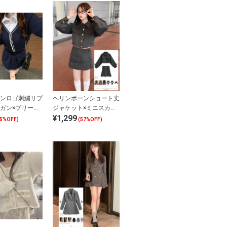
ンロゴ刺繍リブ
ヘリンボーンショート丈
ガン×プリーツ
ジャケット×ミニスカー
¥1,299
ートセットアッ
トセットアップ
65%OFF)
(57%OFF)