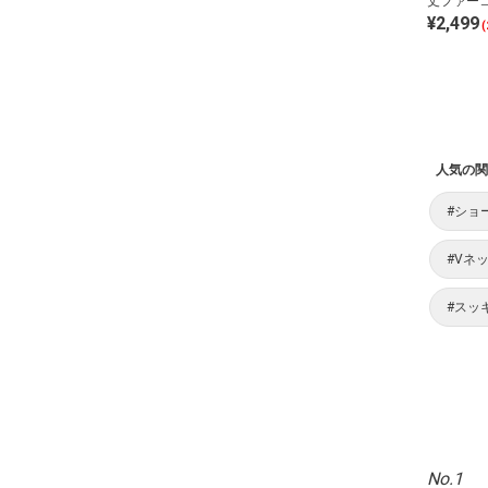
丈ファー
¥2,499
(
人気の関
#ショ
#Vネ
#スッ
No.1