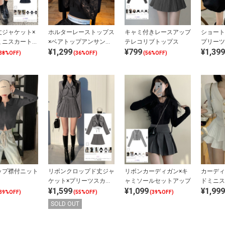
丈ジャケット×
ホルターレーストップス
キャミ付きレースアップ
ショート
ミニスカートセ
×ベアトップアンサンブ
テレコリブトップス
プリーツ
¥1,299
¥799
¥1,399
プ
ル
ットアッ
38%OFF)
(36%OFF)
(56%OFF)
ップ襟付ニット
リボンクロップド丈ジャ
リボンカーディガン×キ
カーディ
ケット×プリーツスカー
ャミソールセットアップ
ドミニス
¥1,599
¥1,099
¥1,999
トセットアップ
ップ
39%OFF)
(55%OFF)
(39%OFF)
SOLD OUT