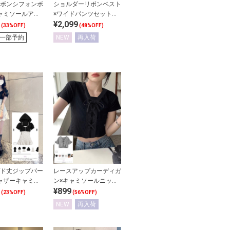
ボンシフォンボ
ショルダーリボンベスト
ャミソールアン
×ワイドパンツセットア
¥2,099
ップ
(33%OFF)
(48%OFF)
一部予約
NEW
再入荷
ド丈ジップパー
レースアップカーディガ
ャザーキャミソ
ン×キャミソールニット
¥899
ワンピースアン
アンサンブル
(23%OFF)
(56%OFF)
NEW
再入荷