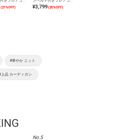
付きフレアコー
ンベルト付きフレアコー
¥3,799
ト
(21%OFF)
(25%OFF)
#華やか ニット
#上品 カーディガン
ING
No.5