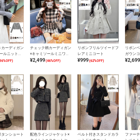
きカーディガン
チェック柄カーディガン
リボンフリルツイードフ
リボンベ
ソールニットア
×キャミソールミニワン
レアミニコート
ガウンコ
¥2,499
¥999
¥2,699
ル
ピースニットセットアッ
36%OFF)
(46%OFF)
(62%OFF)
プ
ボタンショート
配色ラインジャケット×
ベルト付きスタンドカラ
ファーテ