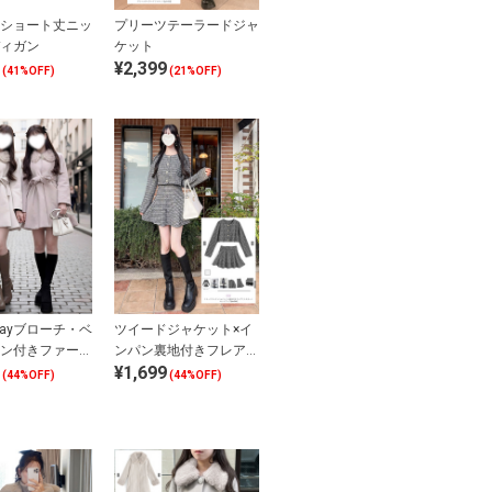
ショート丈ニッ
プリーツテーラードジャ
ィガン
ケット
¥2,399
(41%OFF)
(21%OFF)
ayブローチ・ベ
ツイードジャケット×イ
ン付きファーコ
ンパン裏地付きフレアミ
¥1,699
ニスカートセットアップ
(44%OFF)
(44%OFF)