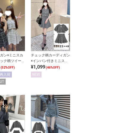
ガン×ミニスカ
チェック柄カーディガン
ック柄ツイード
×インパン付きミニスカ
¥1,099
ップ
ートカットツイードセッ
(52%OFF)
(46%OFF)
トアップ
再入荷
NEW
UT