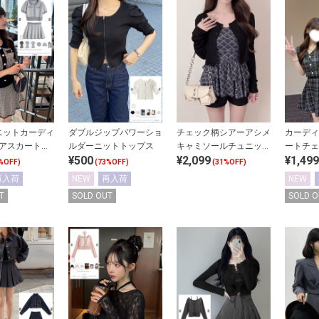
ニットカーディ
ダブルジップパワーショ
チェック柄シアーアシメ
カーディ
レアスカートセ
ルダーニットトップス
キャミソールチュニック
ートチェ
¥500
¥2,099
¥1,499
プ
×リブカーディガンアン
セットア
%OFF)
(73%OFF)
(31%OFF)
サンブル
再入荷
NEW
再入荷
NEW
T
SOLD OUT
SOLD O