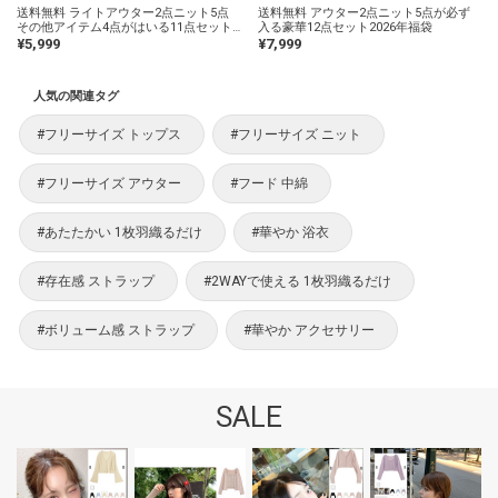
送料無料 ライトアウター2点ニット5点
送料無料 アウター2点ニット5点が必ず
その他アイテム4点がはいる11点セット
入る豪華12点セット2026年福袋
福袋
¥5,999
¥7,999
人気の関連タグ
#フリーサイズ トップス
#フリーサイズ ニット
#フリーサイズ アウター
#フード 中綿
#あたたかい 1枚羽織るだけ
#華やか 浴衣
#存在感 ストラップ
#2WAYで使える 1枚羽織るだけ
#ボリューム感 ストラップ
#華やか アクセサリー
SALE