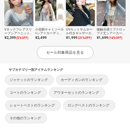
Vネックフレアスリ
小花柄キャミソール
UVカットサムホー
接触冷感リブクロッ
ーブシアーニットカ
×シアーカーディガ
ル付きギャザーカー
プド丈シアーカーデ
ーディガン
ンアンサンブル
ディガン
ィガン
¥2,399
¥2,499
¥1,999
¥1,699
(5%OFF)
(21%OFF)
(16%OFF)
セール対象商品を見る
サブカテゴリー別アイテムランキング
ジャケットのランキング
カーディガンのランキング
コートのランキング
アウターセットのランキング
ショートベストのランキング
ロングベストのランキング
その他のランキング