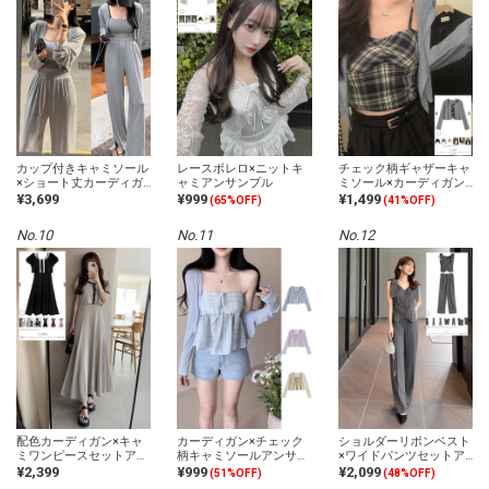
カップ付きキャミソール
レースボレロ×ニットキ
チェック柄ギャザーキャ
×ショート丈カーディガ
ャミアンサンブル
ミソール×カーディガン
ン×パンツセットアップ
アンサンブル
¥3,699
¥999
¥1,499
(65%OFF)
(41%OFF)
No.10
No.11
No.12
配色カーディガン×キャ
カーディガン×チェック
ショルダーリボンベスト
ミワンピースセットアッ
柄キャミソールアンサン
×ワイドパンツセットア
プ
ブル
ップ
¥2,399
¥999
¥2,099
(51%OFF)
(48%OFF)