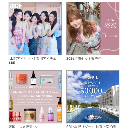
ILLIT(アイリット) 着用アイテム
2026浴衣セット販売中!!
BEB
韓国コスメ販売中♪
GRL×星野リゾート 抽選で宿泊券