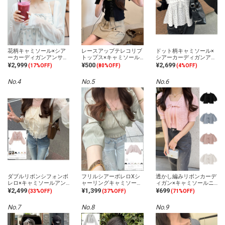
花柄キャミソール×シア
レースアップテレコリブ
ドット柄キャミソール×
ーカーディガンアンサン
トップス×キャミソール
シアーカーディガンアン
ブル
アンサンブル
サンブル
¥2,999
¥500
¥2,699
(17%OFF)
(80%OFF)
(4%OFF)
No.4
No.5
No.6
ダブルリボンシフォンボ
フリルシアーボレロXシ
透かし編みリボンカーデ
レロ×キャミソールアン
ャーリングキャミソール
ィガン×キャミソールニ
サンブル
アンサンブル
ットアンサンブル
¥2,499
¥1,399
¥699
(33%OFF)
(37%OFF)
(71%OFF)
No.7
No.8
No.9