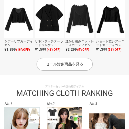
シアーリブカーディ
リネンタッチテーラ
透かし編みニットレ
ショート丈シアーニ
ガン
ードジャケット
ースカーディガン
ットカーディガン
¥1,899
¥1,599
¥2,299
¥1,399
(18%OFF)
(41%OFF)
(5%OFF)
(31%OFF)
セール対象商品を見る
アウターセットの売れ筋アイテム
MATCHING CLOTH RANKING
No.1
No.2
No.3