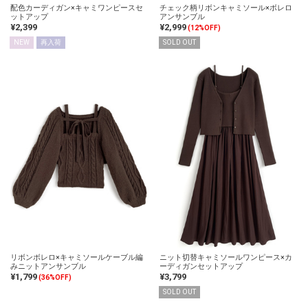
配色カーディガン×キャミワンピースセ
チェック柄リボンキャミソール×ボレロ
ットアップ
アンサンブル
¥2,399
¥2,999
(12%OFF)
NEW
再入荷
SOLD OUT
リボンボレロ×キャミソールケーブル編
ニット切替キャミソールワンピース×カ
みニットアンサンブル
ーディガンセットアップ
¥1,799
¥3,799
(36%OFF)
SOLD OUT