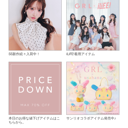
SS新作続々入荷中！
iLiFE!着用アイテム
本日のお得な値下げアイテムはこ
サンリオコラボアイテム発売中♪
ちらから。