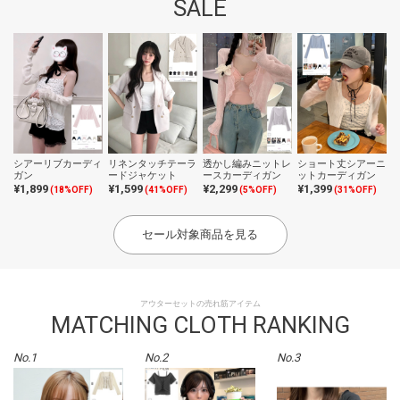
SALE
シアーリブカーディ
リネンタッチテーラ
透かし編みニットレ
ショート丈シアーニ
ガン
ードジャケット
ースカーディガン
ットカーディガン
¥1,899
¥1,599
¥2,299
¥1,399
(18%OFF)
(41%OFF)
(5%OFF)
(31%OFF)
セール対象商品を見る
アウターセットの売れ筋アイテム
MATCHING CLOTH RANKING
No.1
No.2
No.3