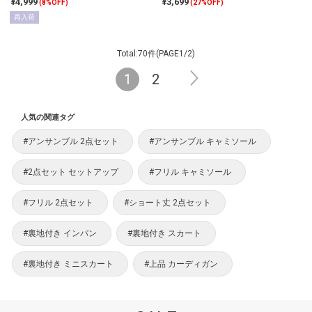
¥4,999
¥3,699
(8%OFF)
(27%OFF)
再入荷
Total:70件(PAGE1/2)
1
2
人気の関連タグ
#アンサンブル 2点セット
#アンサンブル キャミソール
#2点セット セットアップ
#フリル キャミソール
#フリル 2点セット
#ショート丈 2点セット
#裏地付き インパン
#裏地付き スカート
#裏地付き ミニスカート
#上品 カーディガン