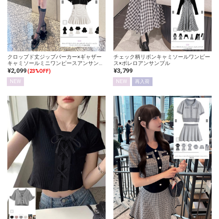
クロップド丈ジップパーカー×ギャザー
チェック柄リボンキャミソールワンピー
キャミソールミニワンピースアンサンブ
ス×ボレロアンサンブル
ル
¥2,099
¥3,799
(23%OFF)
NEW
NEW
再入荷