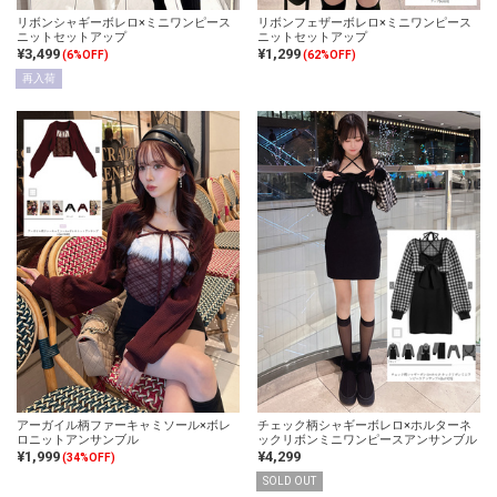
リボンシャギーボレロ×ミニワンピース
リボンフェザーボレロ×ミニワンピース
ニットセットアップ
ニットセットアップ
¥3,499
¥1,299
(6%OFF)
(62%OFF)
再入荷
アーガイル柄ファーキャミソール×ボレ
チェック柄シャギーボレロ×ホルターネ
ロニットアンサンブル
ックリボンミニワンピースアンサンブル
¥1,999
¥4,299
(34%OFF)
SOLD OUT