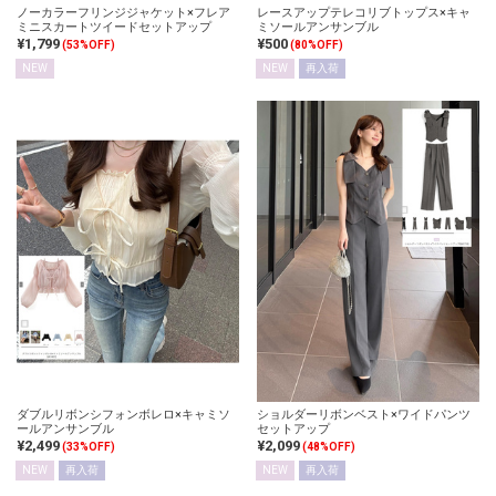
ノーカラーフリンジジャケット×フレア
レースアップテレコリブトップス×キャ
ミニスカートツイードセットアップ
ミソールアンサンブル
¥1,799
¥500
(53%OFF)
(80%OFF)
NEW
NEW
再入荷
ダブルリボンシフォンボレロ×キャミソ
ショルダーリボンベスト×ワイドパンツ
ールアンサンブル
セットアップ
¥2,499
¥2,099
(33%OFF)
(48%OFF)
NEW
再入荷
NEW
再入荷