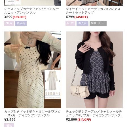
レースアップカーディガン×キャミソー
ツイードニットカーディガン×フレアス
ルニットアンサンブル
カートセットアップ
¥899
¥799
(56%OFF)
(74%OFF)
NEW
再入荷
NEW
再入荷
SOLD OUT
カップ付きドット柄キャミソールワンピ
チェック柄シアーアシメキャミソールチ
ース×カーディガンアンサンブル
ュニック×リブカーディガンアンサンブ
ル
¥3,499
¥2,099
(31%OFF)
NEW