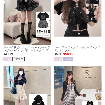
チェック柄ビッグリボンキャミソールワ
レースアップトップス×チューブトップ
ンピース×クロップドニットトップスア
アンサンブル
ンサンブル
¥4,999
¥500
(74%OFF)
NEW
予約販売
NEW
再入荷