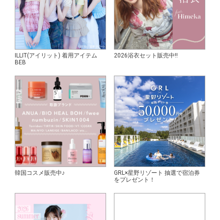
ILLIT(アイリット) 着用アイテム
2026浴衣セット販売中!!
BEB
韓国コスメ販売中♪
GRL×星野リゾート 抽選で宿泊券
をプレゼント！