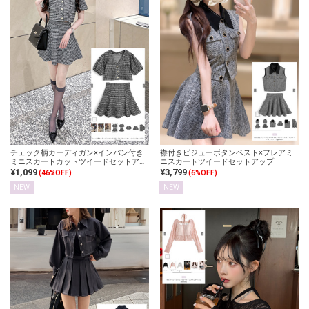
チェック柄カーディガン×インパン付き
襟付きビジューボタンベスト×フレアミ
ミニスカートカットツイードセットアッ
ニスカートツイードセットアップ
プ
¥1,099
¥3,799
(46%OFF)
(6%OFF)
NEW
NEW