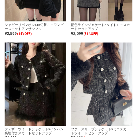
シャギーリボンボレロ×切替ミニワンピ
配色ラインジャケット×タイトミニスカ
ースニットアンサンブル
ートセットアップ
¥2,599
¥2,099
(14%OFF)
(31%OFF)
フェザーツイードジャケット×インパン
ファースリーブジャケット×ミニスカー
裏地付きスカートセットアップ
トツイードセットアップ