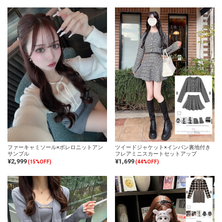
ファーキャミソール×ボレロニットアン
ツイードジャケット×インパン裏地付き
サンブル
フレアミニスカートセットアップ
¥2,999
¥1,699
(15%OFF)
(44%OFF)