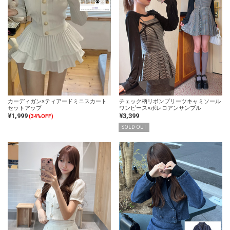
カーディガン×ティアードミニスカート
チェック柄リボンプリーツキャミソール
セットアップ
ワンピース×ボレロアンサンブル
¥1,999
¥3,399
(34%OFF)
SOLD OUT