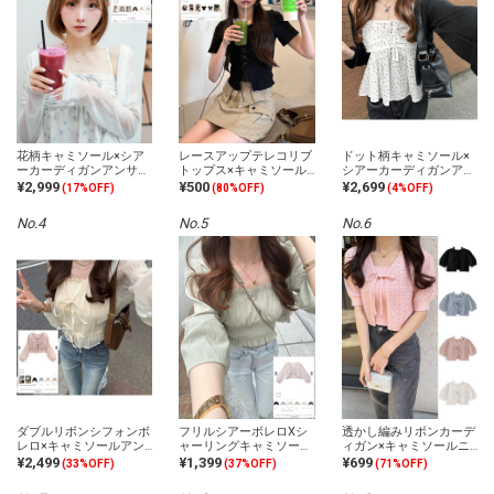
花柄キャミソール×シア
レースアップテレコリブ
ドット柄キャミソール×
ーカーディガンアンサン
トップス×キャミソール
シアーカーディガンアン
ブル
アンサンブル
サンブル
¥2,999
¥500
¥2,699
(17%OFF)
(80%OFF)
(4%OFF)
No.4
No.5
No.6
ダブルリボンシフォンボ
フリルシアーボレロXシ
透かし編みリボンカーデ
レロ×キャミソールアン
ャーリングキャミソール
ィガン×キャミソールニ
サンブル
アンサンブル
ットアンサンブル
¥2,499
¥1,399
¥699
(33%OFF)
(37%OFF)
(71%OFF)