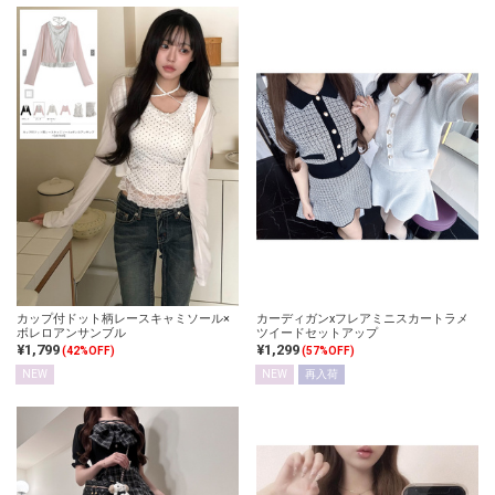
カップ付ドット柄レースキャミソール×
カーディガンxフレアミニスカートラメ
ボレロアンサンブル
ツイードセットアップ
¥1,799
¥1,299
(42%OFF)
(57%OFF)
NEW
NEW
再入荷