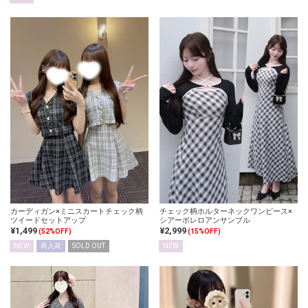
カーディガン×ミニスカートチェック柄
チェック柄ホルターネックワンピース×
ツイードセットアップ
シアーボレロアンサンブル
¥1,499
¥2,999
(52%OFF)
(15%OFF)
NEW
再入荷
SOLD OUT
NEW