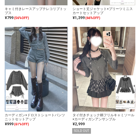
キャミ付きレースアップテレコリブトッ
ショート丈ジャケット×プリーツミニス
プス
カートセットアップ
¥799
¥1,399
(56%OFF)
(66%OFF)
カーディガン×ドロストショートパンツ
タイ付きチェック柄フリルキャミソール
ニットセットアップ
×カーディガンアンサンブル
¥999
¥2,999
(61%OFF)
SOLD OUT