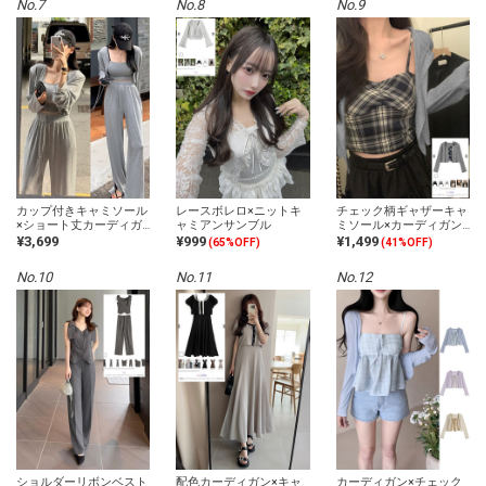
No.7
No.8
No.9
カップ付きキャミソール
レースボレロ×ニットキ
チェック柄ギャザーキャ
×ショート丈カーディガ
ャミアンサンブル
ミソール×カーディガン
ン×パンツセットアップ
アンサンブル
¥3,699
¥999
¥1,499
(65%OFF)
(41%OFF)
No.10
No.11
No.12
ショルダーリボンベスト
配色カーディガン×キャ
カーディガン×チェック