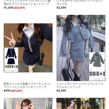
レースニットカーディガン×インパン裏
レースカーディガン×キャミソールアン
地付きプリーツスカートセットアップ
サンブル
¥1,499
¥3,099
(63%OFF)
配色ラインロゴ刺繍リブカーディガン×
ショート丈ジャケット×ミニワンピース
プリーツミニスカートセットアップ
デニムセットアップ
¥999
¥4,999
(65%OFF)