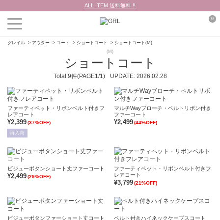
ALL ITEM 送料無料 !!
0
グレイル
アウター
コート
ショートコート
ショートコート(M)
(M)
ショートコート
Total:9件(PAGE1/1)
UPDATE:
2026.02.28
ファーティペット・リボンベルト付きフ
マルチWayブローチ・ベルトリボン付き
レアコート
ファーコート
¥2,399
¥2,499
(37%OFF)
(44%OFF)
再入荷
ビジューボタンショート丈ファーコート
ファーティペット・リボンベルト付きフ
レアコート
¥2,499
(29%OFF)
¥3,799
(21%OFF)
ビジューボタンファーショート丈コート
ベルト付きハイネックケープスコート