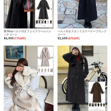
襟3Wayベルト付きフェイクウールトレ
ベルト付きスタンドカラーケープロング
ンチコート
コート
¥4,999
¥2,699
(17%OFF)
(47%OFF)