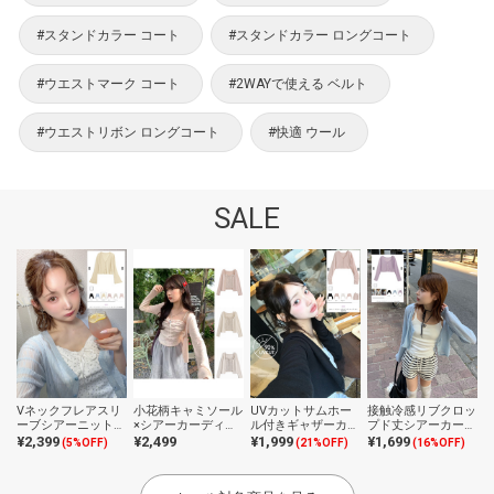
#スタンドカラー コート
#スタンドカラー ロングコート
#ウエストマーク コート
#2WAYで使える ベルト
#ウエストリボン ロングコート
#快適 ウール
SALE
Vネックフレアスリ
小花柄キャミソール
UVカットサムホー
接触冷感リブクロッ
ーブシアーニットカ
×シアーカーディガ
ル付きギャザーカー
プド丈シアーカーデ
ーディガン
ンアンサンブル
ディガン
ィガン
¥2,399
¥2,499
¥1,999
¥1,699
(5%OFF)
(21%OFF)
(16%OFF)