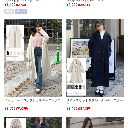
ベルト付きトレンチコート
マルチWayトレンチコート
¥1,499
¥2,299
(58%OFF)
(5%OFF)
NEW
再入荷
ノーカラードロップショルダーロングコ
サイドスリットダブルボタンチェスター
ート
コート
¥2,799
¥2,499
(7%OFF)
(35%OFF)