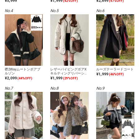
¥5,999
¥1,999
¥2,699
(42%OFF)
(47%OFF)
セット福袋
No.4
No.5
No.6
襟2Wayムートンボアブ
レザーパイピングボアX
ルーズテーラードコート
ルゾン
キルティングリバーシブ
¥1,999
(46%OFF)
ルコート
¥2,099
¥1,999
(44%OFF)
(29%OFF)
No.7
No.8
No.9