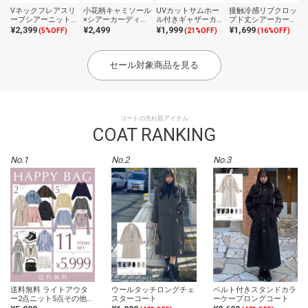
Vネックフレアスリ
小花柄キャミソール
UVカットサムホー
接触冷感リブクロッ
ーブシアーニットカ
×シアーカーディガ
ル付きギャザーカー
プド丈シアーカーデ
ーディガン
ンアンサンブル
ディガン
ィガン
¥2,399
¥2,499
¥1,999
¥1,699
(5%OFF)
(21%OFF)
(16%OFF)
セール対象商品を見る
コートの売れ筋アイテム
COAT RANKING
No.1
No.2
No.3
送料無料 ライトアウタ
ウールタッチロングチェ
ベルト付きスタンドカラ
ー2点ニット5点その他ア
スターコート
ーケープロングコート
イテム4点がはいる11点