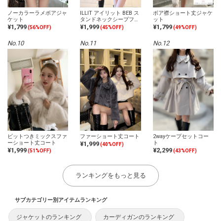
ノーカラーラメボアジャ
ILLIT アイリット BEB ス
ボア襟ショート丈ジャケ
ケット
タンドネックシープファ
ット
ーブルゾン
¥1,799
¥1,999
¥1,799
(56%OFF)
(45%OFF)
(49%OFF)
No.10
No.11
No.12
ビットつきミックスファ
ファーショート丈コート
2wayケープセットコー
ーショート丈コート
ト
¥1,999
(40%OFF)
¥1,999
¥2,299
(51%OFF)
(43%OFF)
ランキングをもっと見る
サブカテゴリー別アイテムランキング
ジャケットのランキング
カーディガンのランキング