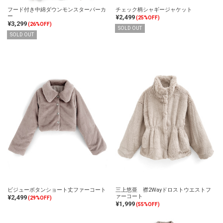
フード付き中綿ダウンモンスターパーカ
チェック柄シャギージャケット
ー
¥2,499
(25%OFF)
¥3,299
(26%OFF)
SOLD OUT
SOLD OUT
ビジューボタンショート丈ファーコート
三上悠亜 襟2Wayドロストウエストフ
ァーコート
¥2,499
(29%OFF)
¥1,999
(55%OFF)