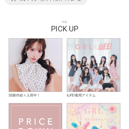
特集
PICK UP
SS新作続々入荷中！
iLiFE!着用アイテム