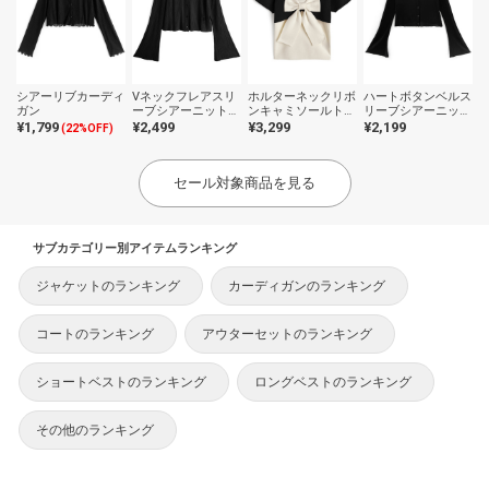
シアーリブカーディ
Vネックフレアスリ
ホルターネックリボ
ハートボタンベルス
ガン
ーブシアーニットカ
ンキャミソールトッ
リーブシアーニット
ーディガン
プス×ボレロニット
カーディガン
¥1,799
¥2,499
¥3,299
¥2,199
(22%OFF)
アンサンブル
セール対象商品を見る
サブカテゴリー別アイテムランキング
ジャケットのランキング
カーディガンのランキング
コートのランキング
アウターセットのランキング
ショートベストのランキング
ロングベストのランキング
その他のランキング