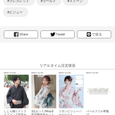
#ブレスレット
#ゴールド
#ストーン
#ビジュー
Share
Tweet
で送る
リアルタイム注文状況
08/07 02:30
08/07 02:30
08/07 02:30
08/07 02:30
0
しじら織りストラ
3点セット2Way水
リボンビジューパ
パールフリル帯揚
イプメンズ浴衣セ
彩花柄浴衣セット
ールベルト
げ