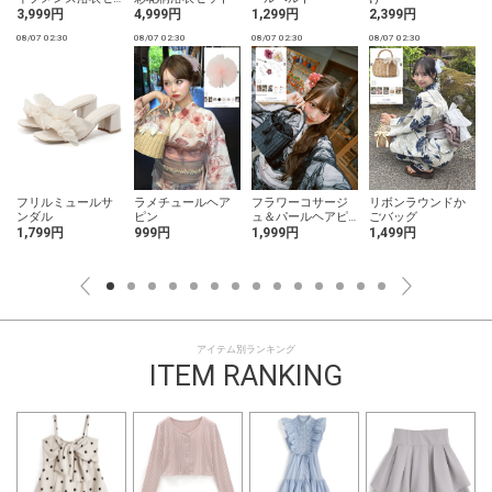
ット
3,999円
4,999円
1,299円
2,399円
08/07 02:30
08/07 02:30
08/07 02:30
08/07 02:30
0
フリルミュールサ
ラメチュールヘア
フラワーコサージ
リボンラウンドか
ンダル
ピン
ュ＆パールヘアピ
ごバッグ
ン5点セット
1,799円
999円
1,999円
1,499円
アイテム別ランキング
ITEM RANKING