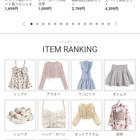
チェック柄レイヤ
チュールフリル兵
花柄2部式浴衣セッ
ガーベラ浴衣セッ
ード風フロントオ
児帯
ト
ト
ープンリボントッ
1,699円
1,099円
2,799円
4,399円
プス
アイテム別ランキング
ITEM RANKING
トップス
アウター
ワンピース
ボトムス
シューズ
バッグ・カバン
セットアイテム
浴衣