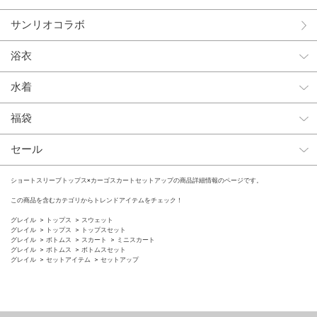
サンリオコラボ
浴衣
水着
福袋
セール
ショートスリーブトップス×カーゴスカートセットアップの商品詳細情報のページです。
この商品を含むカテゴリからトレンドアイテムをチェック！
グレイル
トップス
スウェット
グレイル
トップス
トップスセット
グレイル
ボトムス
スカート
ミニスカート
グレイル
ボトムス
ボトムスセット
グレイル
セットアイテム
セットアップ