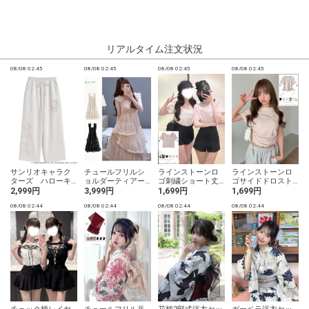
リアルタイム注文状況
08/08 02:45
08/08 02:45
08/08 02:45
08/08 02:45
0
サンリオキャラク
チュールフリルシ
ラインストーンロ
ラインストーンロ
ターズ ハローキ
ョルダーティアー
ゴ刺繍ショート丈T
ゴサイドドロストT
ティラインストー
ドワンピース
シャツ
シャツ
2,999円
3,999円
1,699円
1,699円
ンカーブパンツ
08/08 02:44
08/08 02:44
08/08 02:44
08/08 02:44
0