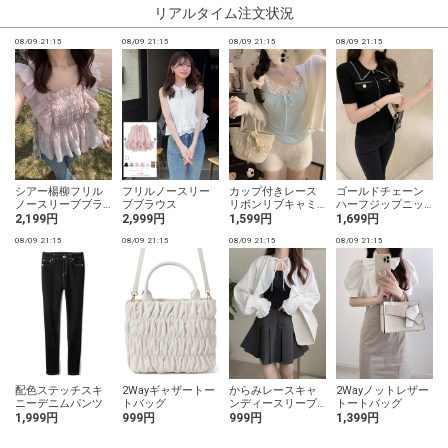
リアルタイム注文状況
08/09 21:15
08/09 21:15
08/09 21:15
08/09 21:15
0
シアー楊柳フリル
フリルノースリー
カップ付きレース
ゴールドチェーン
ノースリーブブラ
ブブラウス
リボンリブキャミ
ハーフジップニッ
ウス
ソール
トトップス
2,199円
2,999円
1,599円
1,699円
08/09 21:15
08/09 21:15
08/09 21:15
08/09 21:15
0
配色ステッチスキ
2Wayギャザートー
からみレースキャ
2Wayノットレザー
ニーデニムパンツ
トバッグ
ンディースリーブ
トートバッグ
ボレロ
1,999円
999円
999円
1,399円