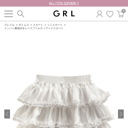
ALL ITEM 送料無料 !!
0
グレイル
ボトムス
スカート
ミニスカート
インパン裏地付きレースフリルティアードスカート