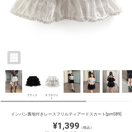
ブラック
オフホワイ
ト
インパン裏地付きレースフリルティアードスカート
[pm589]
¥1,399
（税込）