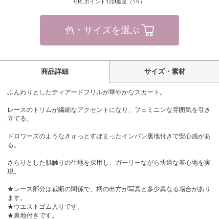
GRLポイント12pt進呈（1%）
色・サイズを選ぶ
商品詳細
サイズ・素材
ふんわりとしたティアードフリルが華やかなスカート。
レースのトリムが繊細なアクセントになり、フェミニンな雰囲気を引き
立てる。
ドロワーズのようなきゅっとすぼまったインパン裏地付きで安心感があ
る。
さらりとした肌触りの生地を採用し、ガーリーながら快適な着心地を実
現。
★レース部分は裁断の関係で、柄の出方が写真と多少異なる場合があり
ます。
★ウエストゴム入りです。
★裏地付きです。