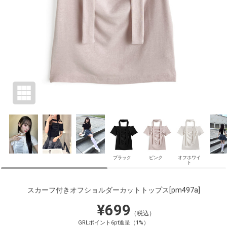
ブラック
ピンク
オフホワイ
ト
スカーフ付きオフショルダーカットトップス
[pm497a]
¥699
（税込）
GRLポイント6pt進呈（1%）