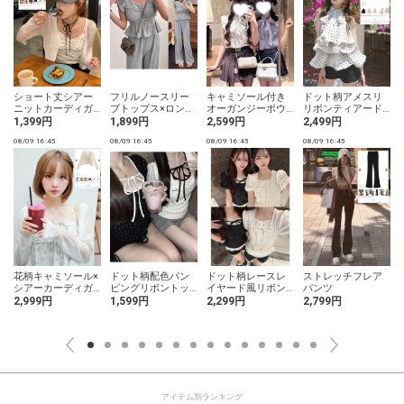
ショート丈シアー
フリルノースリー
キャミソール付き
ドット柄アメスリ
ニットカーディガ
ブトップス×ロング
オーガンジーボウ
リボンティアード
ン
パンツセットアッ
タイフリルブラウ
ウェーブフリルブ
1,399円
1,899円
2,599円
2,499円
プ
ス
ラウス
08/09 16:45
08/09 16:45
08/09 16:45
08/09 16:45
0
花柄キャミソール×
ドット柄配色パン
ドット柄レースレ
ストレッチフレア
シアーカーディガ
ピングリボントッ
イヤード風リボン
パンツ
ンアンサンブル
プス
トップス
2,999円
1,599円
2,299円
2,799円
アイテム別ランキング