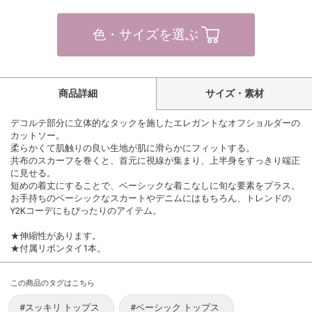
色・サイズを選ぶ
商品詳細
サイズ・素材
デコルテ部分に立体的なタックを施したエレガントなオフショルダーの
カットソー。
柔らかくて肌触りの良い生地が肌に滑らかにフィットする。
共布のスカーフを巻くと、首元に視線が集まり、上半身をすっきり端正
に見せる。
短めの着丈にすることで、ベーシックな着こなしに旬な要素をプラス。
お手持ちのベーシックなスカートやデニムにはもちろん、トレンドの
Y2Kコーデにもぴったりのアイテム。
★伸縮性があります。
★付属リボンタイ1本。
この商品のタグはこちら
#スッキリ トップス
#ベーシック トップス