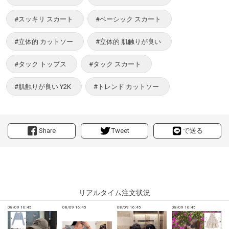
#スッキリ スカート
#ベーシック スカート
#立体的 カットソー
#立体的 肌触りが良い
#タック トップス
#タック スカート
#肌触りが良い Y2K
#トレンド カットソー
Share
Tweet
で送る
リアルタイム注文状況
08/09 16:45
08/09 16:45
08/09 16:45
08/09 16:45
0