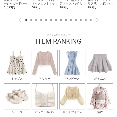
配色メロウフラワ
ノースリーブハイ
チェック柄スクエ
花柄シアーアメス
ージャガードレー
ネックニットトッ
アネックバックリ
リフリルリボント
ストップス
プス
ボンワンピース
ップス
1,099円
599円
999円
999円
アイテム別ランキング
ITEM RANKING
トップス
アウター
ワンピース
ボトムス
シューズ
バッグ・カバン
セットアイテム
浴衣