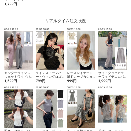
1,799円
リアルタイム注文状況
08/09 18:30
08/09 18:30
08/09 18:30
08/09 18:30
0
センターラインス
ラインストーンハ
レースレイヤード
サイドタックカラ
ウェットワイドパ
ートウィングロゴT
風ドレープカシュ
ーワイドデニムパ
ンツ
シャツ
クールトップス
ンツ
1,599円
799円
999円
1,999円
08/09 18:30
08/09 18:30
08/09 18:30
08/09 18:30
0