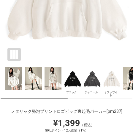
ブラック
チャコール
オフホワイ
ト
メタリック発泡プリントロゴビッグ裏起毛パーカー
[pm237]
¥1,399
（税込）
GRLポイント12pt進呈（1%）