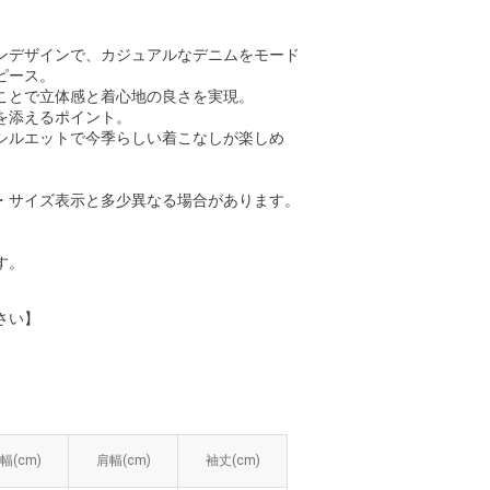
ンデザインで、カジュアルなデニムをモード
ピース。
ことで立体感と着心地の良さを実現。
を添えるポイント。
シルエットで今季らしい着こなしが楽しめ
・サイズ表示と多少異なる場合があります。
す。
さい】
幅(cm)
幅(cm)
肩幅(cm)
肩幅(cm)
袖丈(cm)
袖丈(cm)