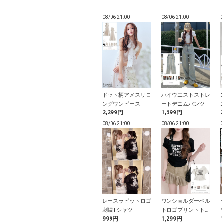
20:58
08/06 20:58
08/06 21:00
08/06 21:00
ルフリル帯揚げ
3点セット2Way花柄
ドット柄アメスリロ
ハイウエストストレ
セパレート浴衣
ングワンピース
ートデニムパンツ
9円
4,799円
2,299円
1,699円
20:58
08/06 20:58
08/06 21:00
08/06 21:00
冷感リブクロッ
リボンショルダーチ
レースラビットロゴ
ワンショルダーベル
丈シアーカーデ
ェック柄バイアスワ
刺繍Tシャツ
トロゴプリントトッ
9円
1,999円
999円
1,299円
ン
ンピース
プス