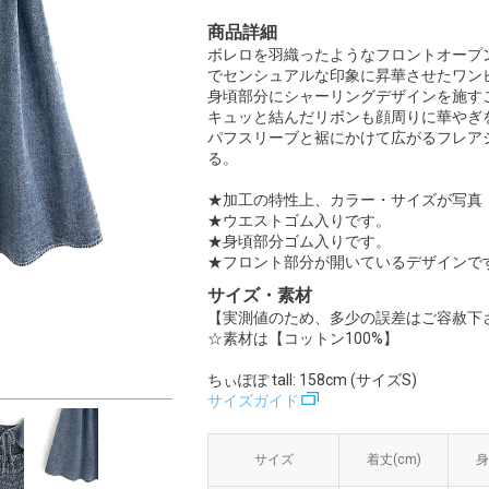
商品詳細
ボレロを羽織ったようなフロントオープ
でセンシュアルな印象に昇華させたワン
身頃部分にシャーリングデザインを施す
キュッと結んだリボンも顔周りに華やぎ
パフスリーブと裾にかけて広がるフレア
る。
★加工の特性上、カラー・サイズが写真
★ウエストゴム入りです。
★身頃部分ゴム入りです。
★フロント部分が開いているデザインで
サイズ・素材
【実測値のため、多少の誤差はご容赦下
☆素材は【コットン100%】
ちぃぽぽ tall: 158cm (サイズS)
サイズガイド
サイズ
サイズ
着丈(cm)
着丈(cm)
身
身