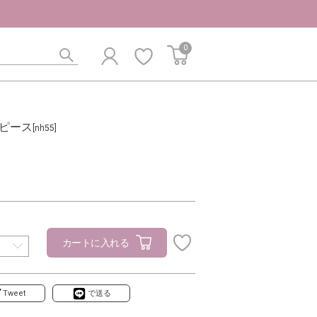
0
ピース
[nh55]
カートに入れる
Tweet
で送る