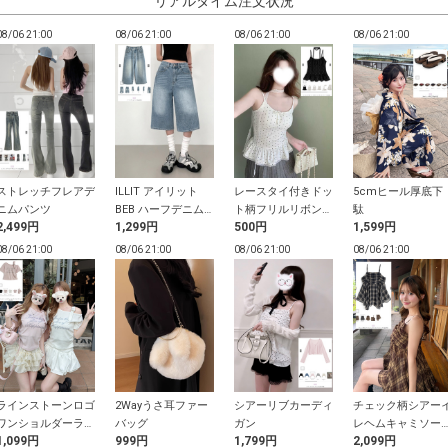
リアルタイム注文状況
08/06 21:00
08/06 21:00
08/06 21:00
08/06 21:00
ストレッチフレアデ
ILLIT アイリット
レースタイ付きドッ
5cmヒール厚底下
ニムパンツ
BEB ハーフデニム
ト柄フリルリボンキ
駄
2,499円
1,299円
500円
1,599円
パンツ
ャミソール
08/06 21:00
08/06 21:00
08/06 21:00
08/06 21:00
ラインストーンロゴ
2Wayうさ耳ファー
シアーリブカーディ
チェック柄シアー
ワンショルダーラメ
バッグ
ガン
レヘムキャミソー
1,099円
999円
1,799円
2,099円
リブトップス
トップス