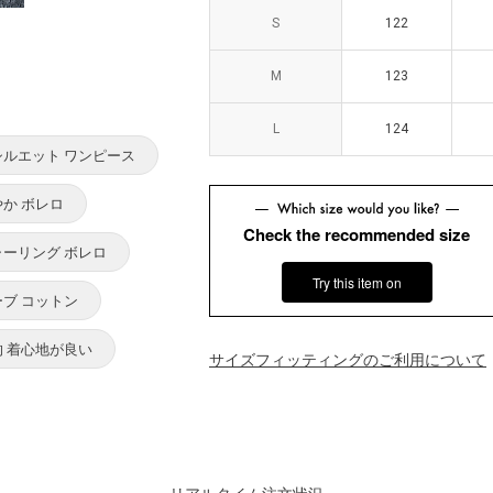
S
S
122
122
M
M
123
123
L
L
124
124
シルエット ワンピース
やか ボレロ
Check the recommended size
ャーリング ボレロ
Try this item on
ーブ コットン
的 着心地が良い
サイズフィッティングのご利用について