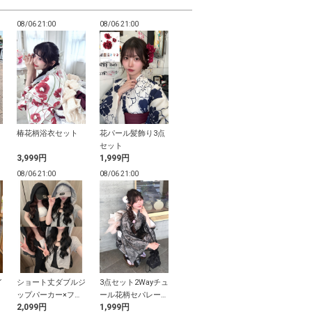
08/06 21:00
08/06 21:00
08/06 21:00
08/06 21:00
椿花柄浴衣セット
花パール髪飾り3点
チュールパールカフ
2Wayチュー
セット
ス
ルビスチェ帯
3,999円
1,999円
399円
500円
08/06 21:00
08/06 21:00
08/06 21:00
08/06 21:00
イ
ショート丈ダブルジ
3点セット2Wayチュ
厚底ダブルストラッ
3点セット2W
ル
ップパーカー×フレ
ール花柄セパレート
プシューズ
花柄セパレー
2,099円
1,999円
3,099円
6,099円
アパンツスウェット
浴衣