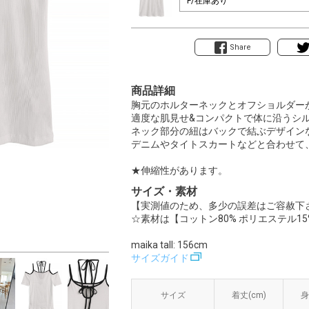
Share
商品詳細
胸元のホルターネックとオフショルダー
適度な肌見せ&コンパクトで体に沿うシ
ネック部分の紐はバックで結ぶデザイン
デニムやタイトスカートなどと合わせて
★伸縮性があります。
サイズ・素材
【実測値のため、多少の誤差はご容赦下
☆素材は【コットン80% ポリエステル15
maika tall: 156cm
サイズガイド
サイズ
サイズ
着丈(cm)
着丈(cm)
身
身