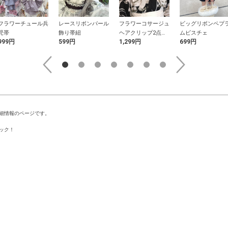
フラワーチュール兵
レースリボンパール
フラワーコサージュ
ビッグリボンペプ
児帯
飾り帯紐
ヘアクリップ2点セ
ムビスチェ
999円
599円
1,299円
699円
ット
細情報のページです。
ック！