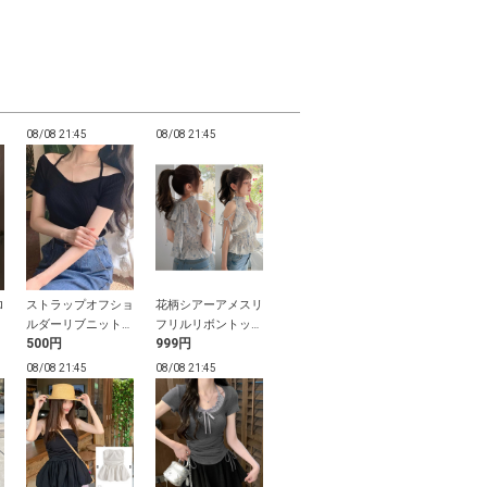
08/08 21:45
08/08 21:45
08/08 21:45
08/08 21:45
ロ
ストラップオフショ
花柄シアーアメスリ
セミフレアデニムパ
ギャザーリボ
プ
ルダーリブニットト
フリルリボントップ
ンツ
ミソールトッ
500円
999円
3,999円
1,599円
ップス
ス
08/08 21:45
08/08 21:45
08/08 21:44
08/08 21:44