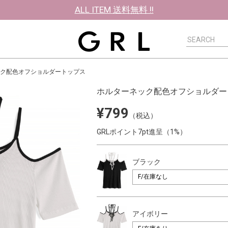
ALL ITEM 送料無料 !!
ク配色オフショルダートップス
ホルターネック配色オフショルダー
¥799
（税込）
GRLポイント7pt進呈（1%）
ブラック
アイボリー