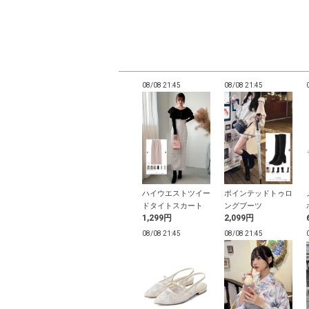
21:43
08/08 21:43
08/08 21:45
08/08 21:45
ーリボンカーデ
リボンボタンシアー
ハイウエストツイー
ポインテッドトゥロ
×キャミソー
ニットカーディガン
ドタイトスカート
ングブーツ
円
799円
1,299円
2,099円
ンサンブル
21:39
08/08 21:39
08/08 21:45
08/08 21:45