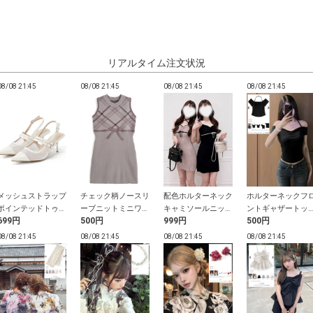
リアルタイム注文状況
08/08 21:45
08/08 21:45
08/08 21:45
08/08 21:45
メッシュストラップ
チェック柄ノースリ
配色ホルターネック
ホルターネックフ
ポインテッドトゥパ
ーブニットミニワン
キャミソールニット
ントギャザートッ
699円
500円
999円
500円
ンプス
ピース
ミニワンピース
ス
08/08 21:45
08/08 21:45
08/08 21:45
08/08 21:45