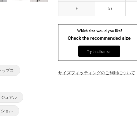
F
F
53
53
Check the recommended size
Try this item on
トップス
サイズフィッティングのご利用について
カジュアル
フショル