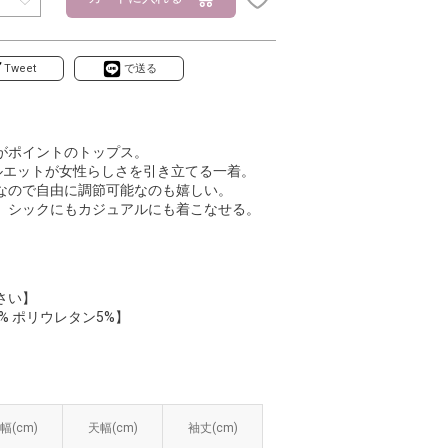
Tweet
で送る
がポイントのトップス。
ルエットが女性らしさを引き立てる一着。
なので自由に調節可能なのも嬉しい。
、シックにもカジュアルにも着こなせる。
さい】
% ポリウレタン5%】
幅(cm)
幅(cm)
天幅(cm)
天幅(cm)
袖丈(cm)
袖丈(cm)