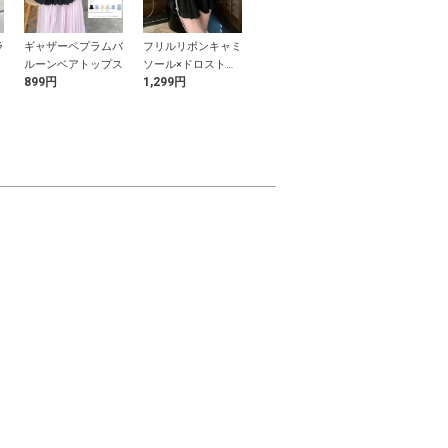
ラ
ギャザーペプラムバ
フリルリボンキャミ
接触冷感リブカーデ
ノースリーブ
ルーンベアトップス
ソール×ドロスト半
ィガン
ックニットト
899円
1,299円
2,199円
599円
袖トップスアンサン
ブル