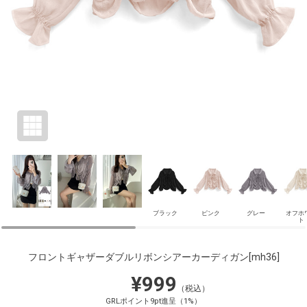
ブラック
ピンク
グレー
オフホ
ト
フロントギャザーダブルリボンシアーカーディガン
[mh36]
¥999
（税込）
GRLポイント9pt進呈（1%）