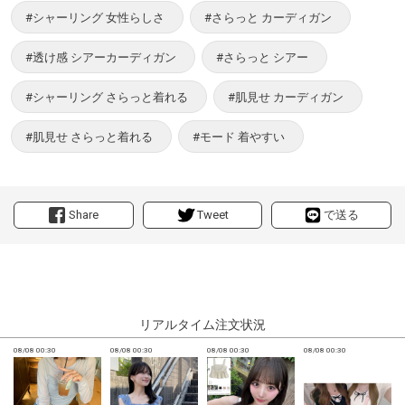
#シャーリング 女性らしさ
#さらっと カーディガン
#透け感 シアーカーディガン
#さらっと シアー
#シャーリング さらっと着れる
#肌見せ カーディガン
#肌見せ さらっと着れる
#モード 着やすい
Share
Tweet
で送る
リアルタイム注文状況
08/08 00:30
08/08 00:30
08/08 00:30
08/08 00:30
0