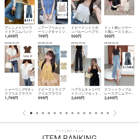
アシンメトリーワ
シアーフリルシャ
ドビードットリボ
ドット柄レイヤー
イドデニムパンツ
ーリングキャミソ
ンバルーンペプラ
ド風レースリボン
ールトップス
ムトップス
トップス
1,499円
799円
500円
500円
08/08 00:30
08/08 00:30
08/08 00:30
08/08 00:30
0
シャーリングVネッ
ドビーストライプ
ぺプラムキャミ×ワ
スリットラッフル
クフリルブラウス
フリルブラウス
イドパンツセット
レースデニムマー
アップ
メイドスカート
1,799円
999円
2,699円
2,699円
アイテム別ランキング
ITEM RANKING