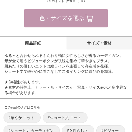
GRLポイント9pt進呈（1%）
色・サイズを選ぶ
商品詳細
サイズ・素材
ゆるっと合わせられるふんわり袖に女性らしさが香るカーディガン。
形が全て違うビジューボタンが視線を集めて華やぎをプラス。
肌あたりの優しいニットは縦ラインを主張して存在感を発揮。
ショート丈で軽やかに着こなしてスタイリングに遊び心を加算。
★伸縮性があります。
★素材の特性上、カラー・形・サイズが、写真・サイズ表示と多少異な
る場合があります。
この商品のタグはこちら
#華やか ニット
#ショート丈 ニット
#ショート丈 カーディガン
#女性らしさ
#ビジュー