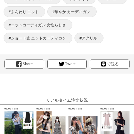
#ふんわり ニット
#華やか カーディガン
#ニットカーディガン 女性らしさ
#ショート丈 ニットカーディガン
#アクリル
Share
Tweet
で送る
リアルタイム注文状況
08/08 12:15
08/08 12:15
08/08 12:15
08/08 12:15
0