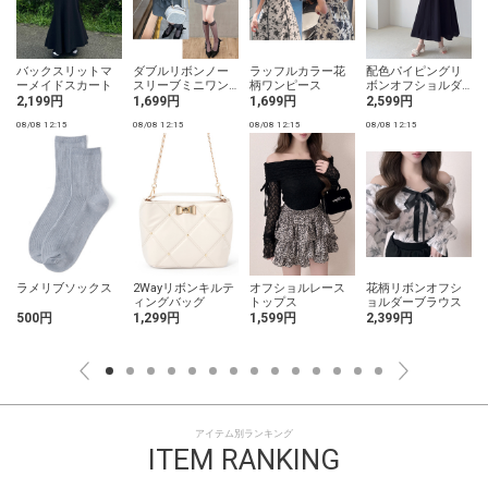
バックスリットマ
ダブルリボンノー
ラッフルカラー花
配色パイピングリ
ーメイドスカート
スリーブミニワン
柄ワンピース
ボンオフショルダ
ピース
ーワンピース
2,199円
1,699円
1,699円
2,599円
08/08 12:15
08/08 12:15
08/08 12:15
08/08 12:15
0
ラメリブソックス
2Wayリボンキルテ
オフショルレース
花柄リボンオフシ
ィングバッグ
トップス
ョルダーブラウス
500円
1,299円
1,599円
2,399円
アイテム別ランキング
ITEM RANKING