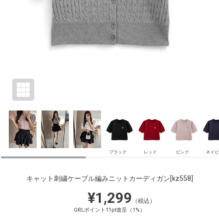
ブラック
レッド
ピンク
ネイビ
キャット刺繍ケーブル編みニットカーディガン
[kz558]
¥1,299
（税込）
GRLポイント11pt進呈（1%）