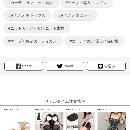
#カーディガン ニット素材
#ケーブル編み トップス
#きちんと感 トップス
#きちんと感 ニット
#ニットカーディガン ニット素材
#ケーブル編み カーディガン
#カーディガン 優しい着心地
Share
Tweet
で送る
リアルタイム注文状況
08/09 00:15
08/09 00:15
08/09 00:15
08/09 00:15
0