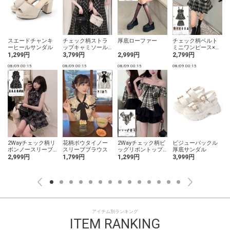
スエードチャンキ
チェック柄ストラ
厚底ローファー
チェック柄ベルト
ーヒールサンダル
ップキャミソール
ミニワンピース×シ
ワンピース
ョートパンツセッ
1,299円
3,799円
2,999円
2,799円
トアップ
08/09 00:15
08/09 00:15
08/09 00:15
08/09 00:15
0
2Wayチェック柄リ
花柄ボウタイノー
2Wayチェック柄ビ
ビジューバックル
ボンノースリーブ
スリーブブラウス
ッグリボントップ
厚底サンダル
ミニワンピース
ス
2,999円
1,799円
1,299円
3,999円
アイテム別ランキング
ITEM RANKING