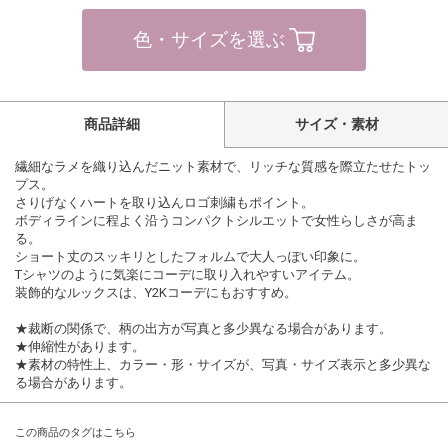
色・サイズを選ぶ
商品詳細
サイズ・素材
繊細なラメを織り込んだニット素材で、リッチな質感を際立たせたトッ
プス。
さりげなくハートを取り込んロゴ刺繍もポイント。
ボディラインに程よく沿うコンパクトシルエットで女性らしさが高ま
る。
ショート丈のスッキリとしたフォルムで大人っぽい印象に。
Tシャツのように気楽にコーデに取り入れやすいアイテム。
装飾的なルックスは、Y2Kコーデにもおすすめ。
★裁断の関係で、柄の出方が写真と多少異なる場合があります。
★伸縮性があります。
★素材の特性上、カラー・形・サイズが、写真・サイズ表示と多少異な
る場合があります。
この商品のタグはこちら