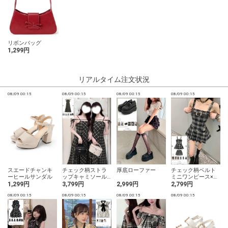
リボンバッグ
1,299円
リアルタイム注文状況
08/09 00:15
08/09 00:15
08/09 00:15
08/09 00:15
0
スエードチャンキ
チェック柄ストラ
厚底ローファー
チェック柄ベルト
ーヒールサンダル
ップキャミソール
ミニワンピース×シ
ワンピース
ョートパンツセッ
1,299円
3,799円
2,999円
2,799円
トアップ
08/09 00:15
08/09 00:15
08/09 00:15
08/09 00:15
0