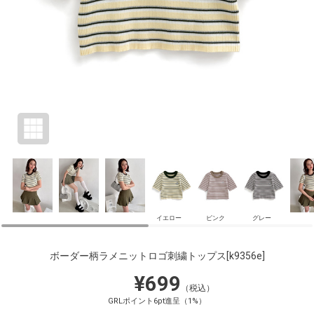
イエロー
ピンク
グレー
ボーダー柄ラメニットロゴ刺繍トップス
[k9356e]
¥699
（税込）
GRLポイント6pt進呈（1%）