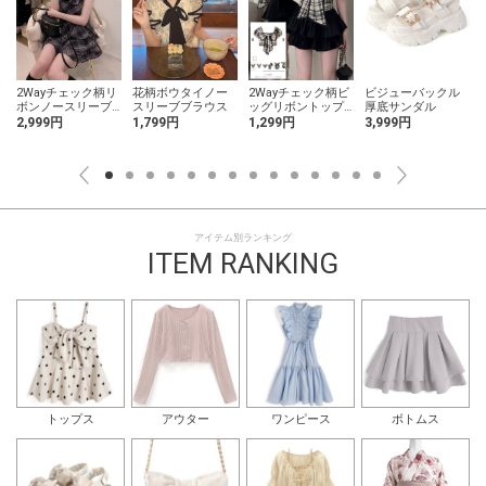
2Wayチェック柄リ
花柄ボウタイノー
2Wayチェック柄ビ
ビジューバックル
ボンノースリーブ
スリーブブラウス
ッグリボントップ
厚底サンダル
ミニワンピース
ス
2,999円
1,799円
1,299円
3,999円
アイテム別ランキング
ITEM RANKING
トップス
アウター
ワンピース
ボトムス