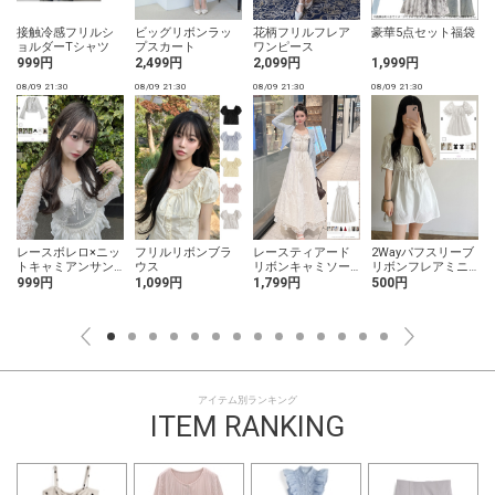
ビッグリボンラッ
花柄フリルフレア
豪華5点セット福袋
接触冷感フリルシ
プスカート
ワンピース
ョルダーTシャツ
2,499円
2,099円
1,999円
999円
0
08/09 21:30
08/09 21:30
08/09 21:30
08/09 21:30
レースボレロ×ニッ
フリルリボンブラ
レースティアード
2Wayパフスリーブ
トキャミアンサン
ウス
リボンキャミソー
リボンフレアミニ
ブル
ルワンピース
ワンピース
999円
1,099円
1,799円
500円
アイテム別ランキング
ITEM RANKING