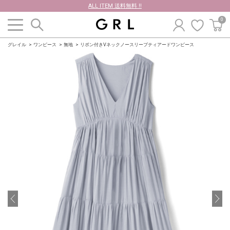
ALL ITEM 送料無料 !!
0
グレイル
ワンピース
無地
リボン付きVネックノースリーブティアードワンピース