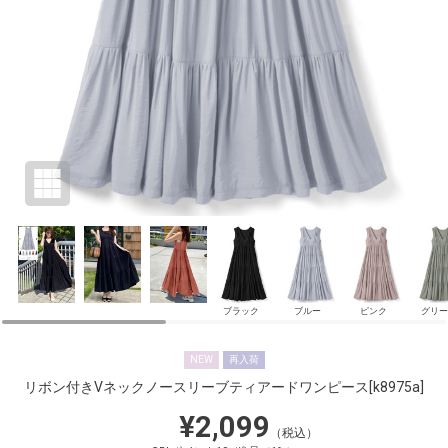
ブラック
ブルー
ピンク
グリー
NEW
再入荷
リボン付きVネックノースリーブティアードワンピース
[k8975a]
¥2,099
（税込）