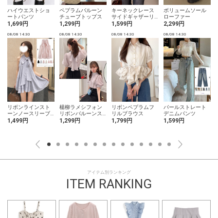
ハイウエストショ
ペプラムバルーン
キーネックレース
ボリュームソール
ートパンツ
チューブトップス
サイドギャザーリ
ローファー
ブニットベスト
1,699円
1,299円
1,599円
2,299円
08/08 14:30
08/08 14:30
08/08 14:30
08/08 14:30
0
リボンラインスト
楊柳ラメシフォン
リボンペプラムフ
パールストレート
ーンノースリーブ
リボンバルーンス
リルブラウス
デニムパンツ
ティアードチュニ
リーブブラウス
1,499円
1,299円
1,799円
1,599円
ック
アイテム別ランキング
ITEM RANKING