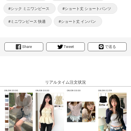
#シック ミニワンピース
#ショート丈 ショートパンツ
#ミニワンピース 快適
#ショート丈 インパン
Share
Tweet
で送る
リアルタイム注文状況
08/08 03:00
08/08 03:00
08/08 03:00
08/08 02:59
0