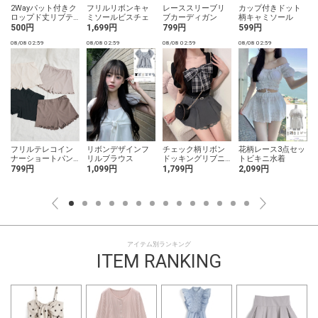
2Wayパット付きク
フリルリボンキャ
レーススリーブリ
カップ付きドット
ロップド丈リブテ
ミソールビスチェ
ブカーディガン
柄キャミソール
レコキャミソール
500円
1,699円
799円
599円
08/08 02:59
08/08 02:59
08/08 02:59
08/08 02:59
0
フリルテレコイン
リボンデザインフ
チェック柄リボン
花柄レース3点セッ
ナーショートパン
リルブラウス
ドッキングリブニ
トビキニ水着
ツ
ットトップス
799円
1,099円
1,799円
2,099円
アイテム別ランキング
ITEM RANKING