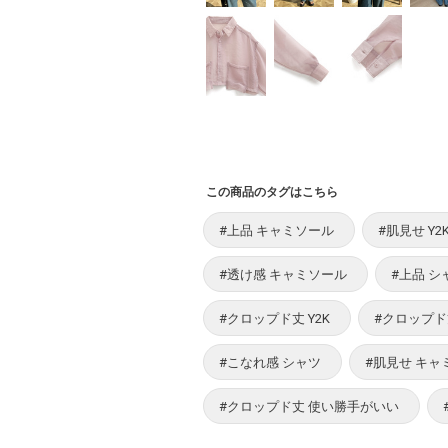
この商品のタグはこちら
#上品 キャミソール
#肌見せ Y2
#透け感 キャミソール
#上品 シ
#クロップド丈 Y2K
#クロップド
#こなれ感 シャツ
#肌見せ キャ
#クロップド丈 使い勝手がいい