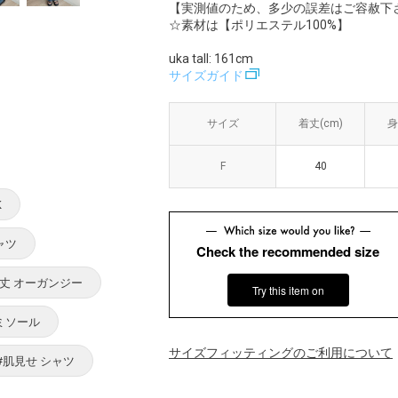
【実測値のため、多少の誤差はご容赦下
☆素材は【ポリエステル100%】
uka tall: 161cm
サイズガイド
サイズ
サイズ
着丈(cm)
着丈(cm)
身
身
F
F
40
40
K
ャツ
Check the recommended size
丈 オーガンジー
Try this item on
ミソール
サイズフィッティングのご利用について
#肌見せ シャツ