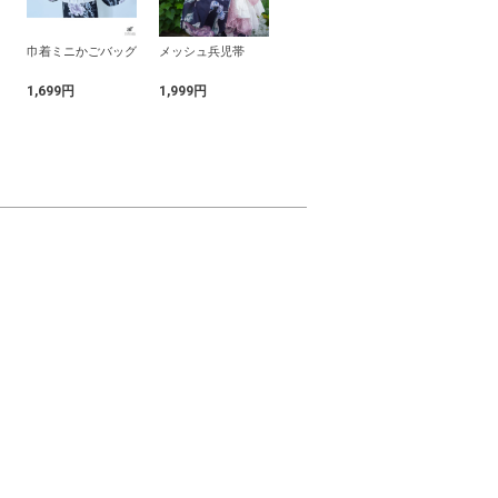
巾着ミニかごバッグ
メッシュ兵児帯
チェック柄リボンニ
フラワーコサ
ットトップス
ヘアクリップ
1,699円
1,999円
599円
1,599円