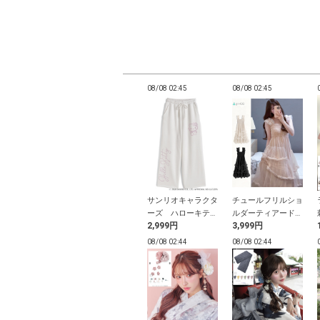
02:40
08/08 02:40
08/08 02:45
08/08 02:45
ボスフレアロン
セミフレアデニムパ
サンリオキャラクタ
チュールフリルショ
ンピース
ンツ
ーズ ハローキティ
ルダーティアードワ
9円
3,999円
2,999円
3,999円
ラインストーンカー
ンピース
ブパンツ
02:40
08/08 02:39
08/08 02:44
08/08 02:44