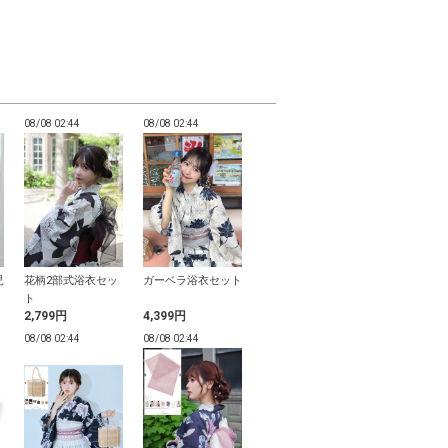
08/08 02:44
08/08 02:44
08/08 02:44
08/08 02:44
児
花柄2部式浴衣セッ
ガーベラ浴衣セット
しわ兵児帯
ショルダーリ
ト
レアワンピー
2,799円
4,399円
999円
599円
08/08 02:44
08/08 02:44
08/08 02:43
08/08 02:43