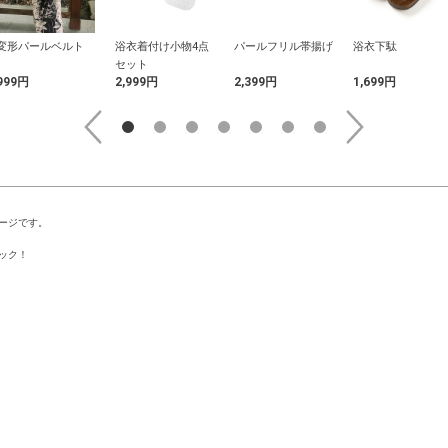
変形パールベルト
浴衣着付け小物4点
パールフリル帯揚げ
浴衣下駄
セット
999円
2,999円
2,399円
1,699円
ージです。
ック！