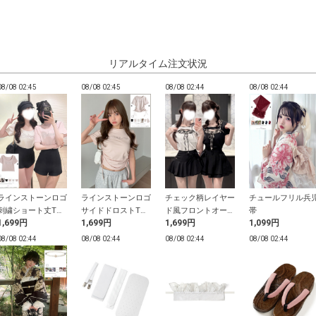
リアルタイム注文状況
08/08 02:45
08/08 02:45
08/08 02:44
08/08 02:44
ラインストーンロゴ
ラインストーンロゴ
チェック柄レイヤー
チュールフリル兵
刺繍ショート丈Tシ
サイドドロストTシ
ド風フロントオープ
帯
1,699円
1,699円
1,699円
1,099円
ャツ
ャツ
ンリボントップス
08/08 02:44
08/08 02:44
08/08 02:44
08/08 02:44