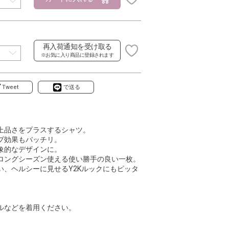
再入荷通知を受け取る
※お気に入り商品に登録されます
Tweet
で送る
上品さをプラスするシャツ。
プ効果もバッチリ。
象的なデザインに。
ロングシーズン使える使い勝手の良い一枚。
、ヘルシーに見せるY2Kルックにもピッタ
ルなどを着用ください。