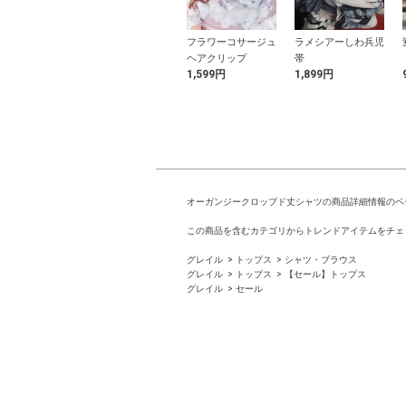
ューバタフライ
厚底ローファー
フラワーコサージュ
ラメシアーしわ兵児
クレス
ヘアクリップ
帯
円
2,999円
1,599円
1,899円
オーガンジークロップド丈シャツの商品詳細情報のペ
この商品を含むカテゴリからトレンドアイテムをチェ
グレイル
トップス
シャツ・ブラウス
グレイル
トップス
【セール】トップス
グレイル
セール