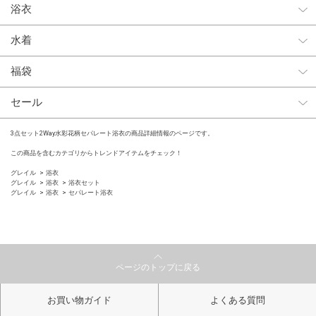
浴衣
水着
福袋
セール
3点セット2Way水彩花柄セパレート浴衣の商品詳細情報のページです。
この商品を含むカテゴリからトレンドアイテムをチェック！
グレイル
浴衣
グレイル
浴衣
浴衣セット
グレイル
浴衣
セパレート浴衣
ページのトップに戻る
お買い物ガイド
よくある質問