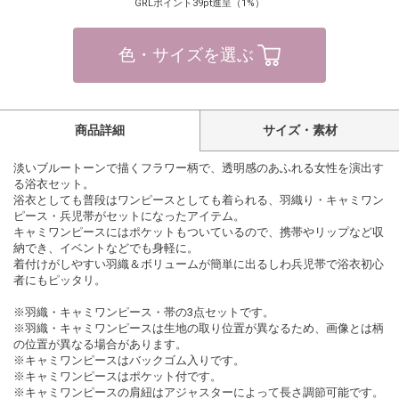
GRLポイント39pt進呈（1%）
色・サイズを選ぶ
商品詳細
サイズ・素材
淡いブルートーンで描くフラワー柄で、透明感のあふれる女性を演出す
る浴衣セット。
浴衣としても普段はワンピースとしても着られる、羽織り・キャミワン
ピース・兵児帯がセットになったアイテム。
キャミワンピースにはポケットもついているので、携帯やリップなど収
納でき、イベントなどでも身軽に。
着付けがしやすい羽織＆ボリュームが簡単に出るしわ兵児帯で浴衣初心
者にもピッタリ。
※羽織・キャミワンピース・帯の3点セットです。
※羽織・キャミワンピースは生地の取り位置が異なるため、画像とは柄
の位置が異なる場合があります。
※キャミワンピースはバックゴム入りです。
※キャミワンピースはポケット付です。
※キャミワンピースの肩紐はアジャスターによって長さ調節可能です。