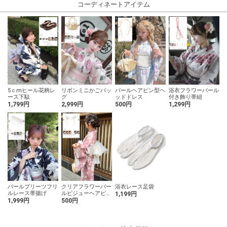
コーディネートアイテム
5ｃmヒール花柄レ
リボンミニかごバッ
パールヘアピン型ヘ
浴衣フラワーパール
ース下駄
グ
ッドドレス
付き飾り帯紐
1,799円
2,999円
500円
1,299円
パールプリーツフリ
クリアフラワーパー
浴衣レース足袋
ルレース帯揚げ
ルビジューヘアピン
1,199円
2点セット
1,999円
500円