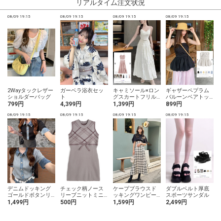
リアルタイム注文状況
08/09 19:15
08/09 19:15
08/09 19:15
08/09 19:15
0
2Wayタックレザー
ガーベラ浴衣セッ
キャミソール×ロン
ギャザーペプラム
ショルダーバッグ
ト
グスカートフリル
バルーンベアトッ
セットアップ
プス
799円
4,399円
1,399円
899円
08/09 19:15
08/09 19:15
08/09 19:15
08/09 19:15
0
デニムドッキング
チェック柄ノース
ケープブラウスド
ダブルベルト厚底
ゴールドボタンリ
リーブニットミニ
ッキングワンピー
スポーツサンダル
ブニットトップス
ワンピース
ス
1,499円
500円
1,599円
2,499円