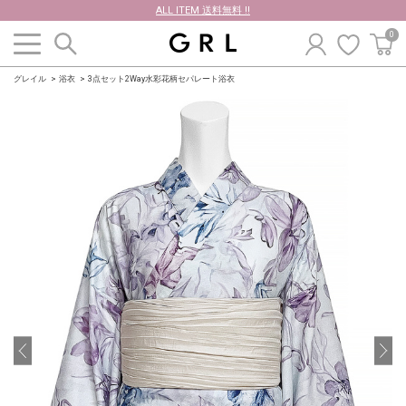
ALL ITEM 送料無料 !!
0
グレイル
浴衣
3点セット2Way水彩花柄セパレート浴衣