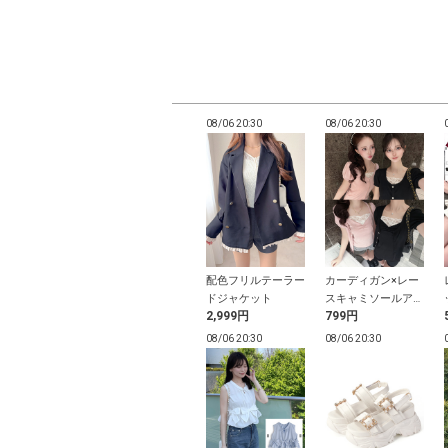
20:28
08/06 20:28
08/06 20:30
08/06 20:30
ヒール厚底下
フラワーコサージュ
配色フリルテーラー
カーディガン×レー
ヘアクリップ2点セ
ドジャケット
スキャミソールアン
9円
1,299円
2,999円
799円
ット
サンブル
20:27
08/06 20:27
08/06 20:30
08/06 20:30