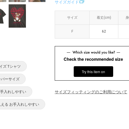
サイズガイド
サイズ
サイズ
着丈(cm)
着丈(cm)
身
身
F
F
62
62
Check the recommended size
イズ Tシャツ
Try this item on
ーバーサイズ
お手入れしやすい
サイズフィッティングのご利用について
見える お手入れしやすい