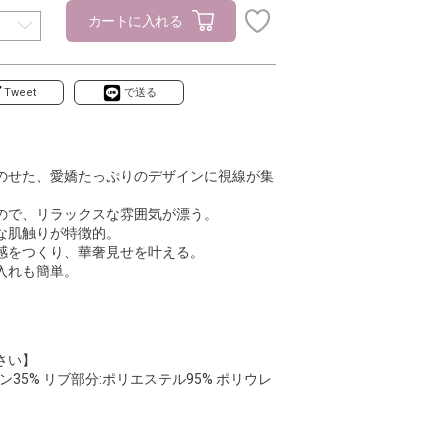
カートに入れる
Tweet
で送る
のせた、愛嬌たっぷりのデザインに視線が集
ので、リラックスな雰囲気が漂う。
な肌触りが特徴的。
感をつくり、華奢見せを叶える。
入れも簡単。
さい】
ン35% リブ部分:ポリエステル95% ポリウレ