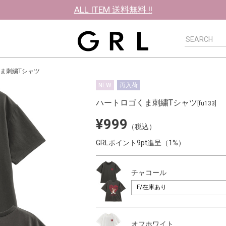
ALL ITEM 送料無料 !!
ま刺繍Tシャツ
NEW
再入荷
ハートロゴくま刺繍Tシャツ
[fu133]
¥999
（税込）
GRLポイント9pt進呈（1%）
チャコール
オフホワイト