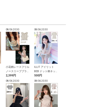
08/06 20:30
08/06 20:30
08/06 20:30
08/06 20:30
小花柄レースフリル
ILLIT アイリット
ドット柄ドレープカ
サンリオキャ
ー
ノースリーブブラウ
BEB ドット柄ネッ
シュクールキャミソ
ーズコラボ 
2,399円
500円
2,999円
2,099円
ス
クリボントップス
ールワンピース
るファーヘッ
ー
スぼんぼんり
08/06 20:30
08/06 20:30
08/06 20:29
08/06 20:29
ッ
ェイスポーチ