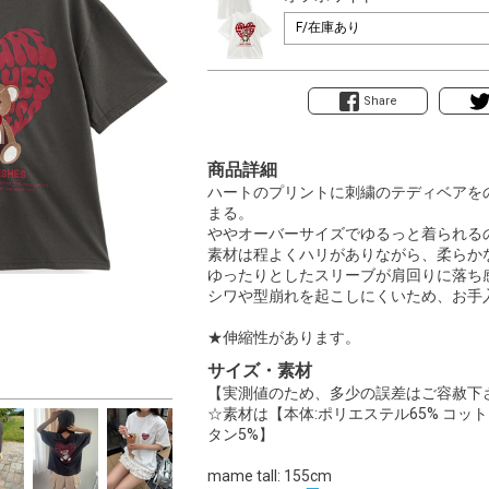
Share
商品詳細
ハートのプリントに刺繍のテディベアを
まる。
ややオーバーサイズでゆるっと着られる
素材は程よくハリがありながら、柔らか
ゆったりとしたスリーブが肩回りに落ち
シワや型崩れを起こしにくいため、お手
★伸縮性があります。
サイズ・素材
【実測値のため、多少の誤差はご容赦下
☆素材は【本体:ポリエステル65% コット
タン5%】
mame tall: 155cm