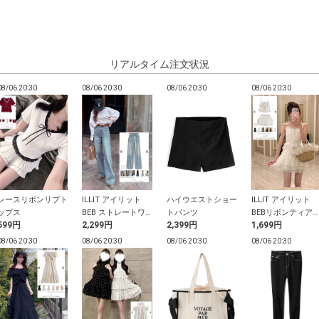
リアルタイム注文状況
08/06 20:30
08/06 20:30
08/06 20:30
08/06 20:30
レースリボンリブト
ILLIT アイリット
ハイウエストショー
ILLIT アイリット
ップス
BEB ストレートワ
トパンツ
BEBリボンティア
599円
2,299円
2,399円
1,699円
イドデニムパンツ
ドキャミソール×テ
ィアードミニスカ
08/06 20:30
08/06 20:30
08/06 20:30
08/06 20:30
トパンツセットア
プ