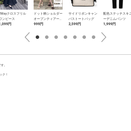
2Wayクロスフリル
ドット柄ショルダー
サイドリボンキャン
配色ステッチスキ
ワンピース
オープンティアード
バストートバッグ
ーデニムパンツ
1,099円
999円
2,599円
1,999円
チュニック
です。
ック！