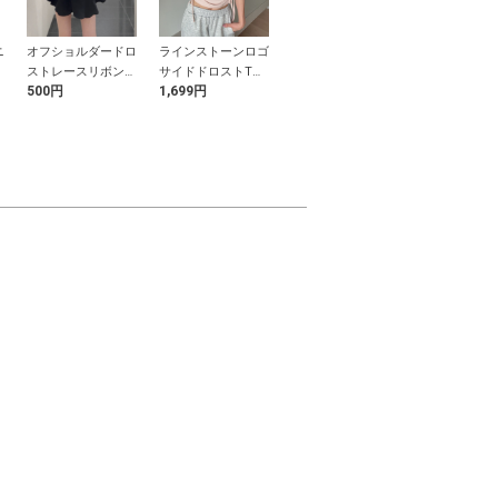
ニ
オフショルダードロ
ラインストーンロゴ
ドロストリボ
ビジューキルティン
ストレースリボント
サイドドロストTシ
ザービキニ水
グチェーンミニショ
500円
1,699円
1,999円
2,199円
ップス
ャツ
ルダーバッグ