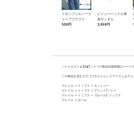
ーハイソックス
ダブルリボン厚底サ
リボンフリルノース
ビジューバックル厚
ンダル
リーブブラウス
底サンダル
9円
2,099円
500円
3,999円
ハートロゴくま刺繍Tシャツの商品詳細情報のページ
この商品を含むカテゴリからトレンドアイテムをチェ
グレイル
トップス
カットソー
グレイル
トップス
プリントTシャツ
グレイル
トップス
【セール】トップス
グレイル
セール