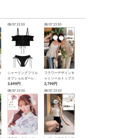
08/07 23:30
08/07 23:30
08/07 23:29
08/07 23:29
セ
シャーリングフリル
フラワーデザインキ
ドット柄リボン付き
インパン裏地
オフショルダーレー
ャミソールトップス
フリルカーディガン
ット柄バルー
3,699円
2,799円
999円
799円
スアップビキニ水着
スカート
08/07 23:30
08/07 23:30
08/07 23:29
08/07 23:29