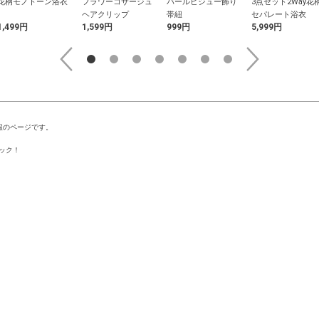
花柄モノトーン浴衣
フラワーコサージュ
パールビジュー飾り
3点セット2Way花
ヘアクリップ
帯紐
セパレート浴衣
1,499円
1,599円
999円
5,999円
報のページです。
ック！