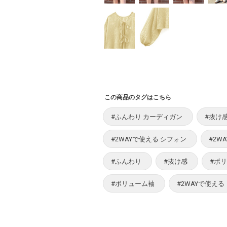
この商品のタグはこちら
#ふんわり カーディガン
#抜け
#2WAYで使える シフォン
#2W
#ふんわり
#抜け感
#ボ
#ボリューム袖
#2WAYで使える