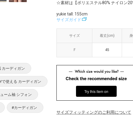
☆素材は【ポリエステル80% ナイロン20
yukie tall: 155cm
サイズガイド
サイズ
サイズ
着丈(cm)
着丈(cm)
身
身
F
F
45
45
感 カーディガン
Check the recommended size
AYで使える カーディガン
Try this item on
リューム袖 シフォン
#カーディガン
サイズフィッティングのご利用について