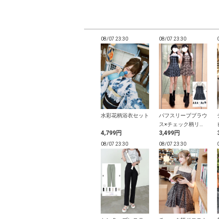
23:28
08/07 23:28
08/07 23:30
08/07 23:30
ト柄アメスリフ
ブリーチ加工デニム
水彩花柄浴衣セット
パフスリーブブラウ
リボントップス
パンツ
ス×チェック柄リボ
9円
1,699円
4,799円
3,499円
ンプリーツキャミソ
ールワンピースセッ
23:27
08/07 23:27
08/07 23:30
08/07 23:30
トアップ