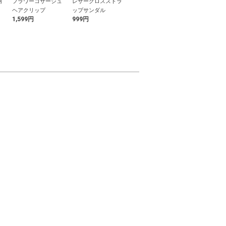
柄
フラワーコサージュ
レザークロスストラ
ハイウエストショー
ストレッチフ
ヘアクリップ
ップサンダル
トパンツ
ニムパンツ
1,599円
999円
2,399円
2,499円