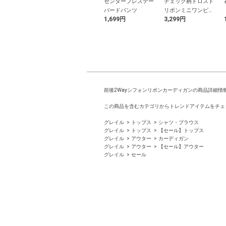
奈 レースフ
長浜広奈 藤浴衣セ
センタープレステー
チェック柄ドロスト
兵児帯
ット
パードパンツ
リボンミニワンピー
9円
4,399円
1,699円
3,299円
ス
前後2Wayシフォンリボンカーディガンの商品詳細情
この商品を含むカテゴリからトレンドアイテムをチェ
グレイル
トップス
シャツ・ブラウス
グレイル
トップス
【セール】トップス
グレイル
アウター
カーディガン
グレイル
アウター
【セール】アウター
グレイル
セール