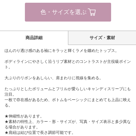
色・サイズを選ぶ
商品詳細
サイズ・素材
ほんのり透け感のある袖にキラッと輝くラメを鏤めたトップス。
ボディラインにやさしく沿うリブ素材とのコントラストが主役級ポイン
ト。
大ぶりのリボンをあしらい、肩まわりに視線を集める。
たっぷりとしたボリュームとフリルが愛らしいキャンディスリーブにも
注目。
一枚で存在感があるため、ボトムをベーシックにまとめても上品に映え
る。
★伸縮性があります。
★素材の特性上、カラー・形・サイズが、写真・サイズ表示と多少異な
る場合があります。
★肩紐は結び位置で長さ調節可能です。