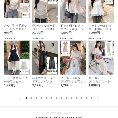
カップ付き花柄シ
ワンショルダード
ドット柄ドロスト
キャミソールレイ
ャーリングキャミ
ロストトップス×レ
オフショルダーシ
ヤード風レースフ
ソール
ースキャミソール
アーブラウス
レアトップス
999円
2,799円
2,499円
3,299円
アンサンブル
08/08 02:30
08/08 02:30
08/08 02:30
08/08 02:29
0
ドット柄キャミソ
ハイウエストワイ
フリルショルダー
オーガンジートッ
ールワンピース
ドデニムパンツ
フレアロングワン
プス×リブニットワ
ピース
ンピースセットア
1,799円
2,199円
1,299円
1,099円
ップ
アイテム別ランキング