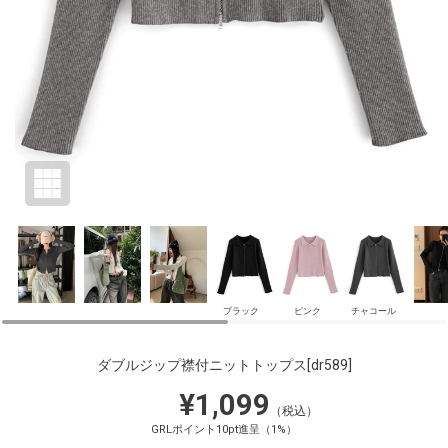
ブラック
ピンク
チャコール
ダブルジップ襟付ニットトップス
[dr589]
¥1,099
（税込）
GRLポイント10pt進呈（1%）