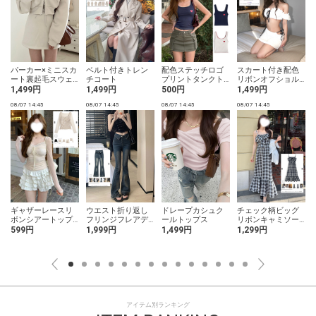
パーカー×ミニスカ
ベルト付きトレン
配色ステッチロゴ
スカート付き配色
ート裏起毛スウェ
チコート
プリントタンクト
リボンオフショル
ットセットアップ
ップ
ダーフリルビキニ
1,499円
1,499円
500円
1,499円
水着
08/07 14:45
08/07 14:45
08/07 14:45
08/07 14:45
0
ギャザーレースリ
ウエスト折り返し
ドレープカシュク
チェック柄ビッグ
ボンシアートップ
フリンジフレアデ
ールトップス
リボンキャミソー
ス
ニム
ルワンピース
599円
1,999円
1,499円
1,299円
アイテム別ランキング