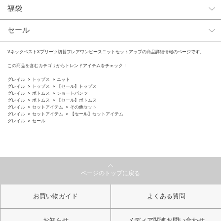
福袋
セール
VネックベストXプリーツ切替フレアワンピースニットセットアップの商品詳細情報のページです。
この商品を含むカテゴリからトレンドアイテムをチェック！
グレイル
トップス
ニット
グレイル
トップス
【セール】トップス
グレイル
ボトムス
ショートパンツ
グレイル
ボトムス
【セール】ボトムス
グレイル
セットアイテム
その他セット
グレイル
セットアイテム
【セール】セットアイテム
グレイル
セール
ページのトップに戻る
お買い物ガイド
よくある質問
お知らせ
メディア関連お問い合わせ