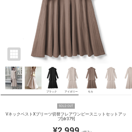
ブラック
アイボリー
モカ
SOLD OUT
VネックベストXプリーツ切替フレアワンピースニットセットアッ
プ
[dr379]
¥2,999