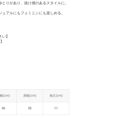
ゆとりがあり、抜け感のあるスタイルに。
ジュアルにもフェミニンにも楽しめる。
さい】
%】
幅(cm)
幅(cm)
肩幅(cm)
肩幅(cm)
袖丈(cm)
袖丈(cm)
36
36
35
35
11
11