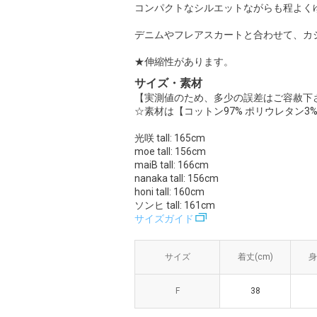
コンパクトなシルエットながらも程よく
デニムやフレアスカートと合わせて、カ
★伸縮性があります。
サイズ・素材
【実測値のため、多少の誤差はご容赦下
☆素材は【コットン97% ポリウレタン3
光咲 tall: 165cm
moe tall: 156cm
maiB tall: 166cm
nanaka tall: 156cm
honi tall: 160cm
ソンヒ tall: 161cm
サイズガイド
サイズ
サイズ
着丈(cm)
着丈(cm)
身
身
F
F
38
38