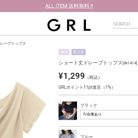
ALL ITEM 送料無料 !!
レープトップス
NEW
再入荷
ショート丈ドレープトップス
[dk1414]
¥1,299
（税込）
GRLポイント11pt進呈（1%）
ブラック
ブルー