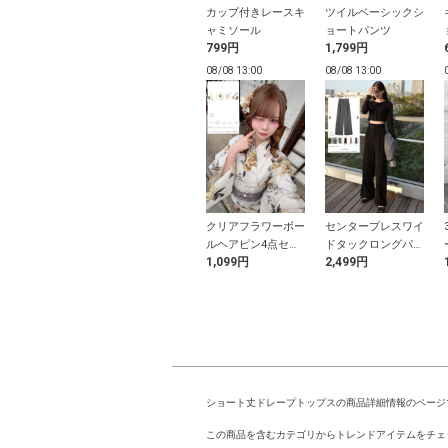
パン裏地付きレ
配色パイピングリボ
カップ付きレースキ
ツイルベーシックシ
フリルティアー
ンラインストーント
ャミソール
ョートパンツ
9円
1,199円
799円
1,799円
ニスカート
ップス
12:53
08/08 12:53
08/08 13:00
08/08 13:00
冷感リブカーデ
ペプラムバルーンチ
クリアフラワーボー
センタープレスワイ
ン
ューブトップス
ルヘアピン4点セッ
ドタックロングパン
9円
1,299円
1,099円
2,499円
ト
ツ
ショート丈ドレープトップスの商品詳細情報のページ
この商品を含むカテゴリからトレンドアイテムをチェ