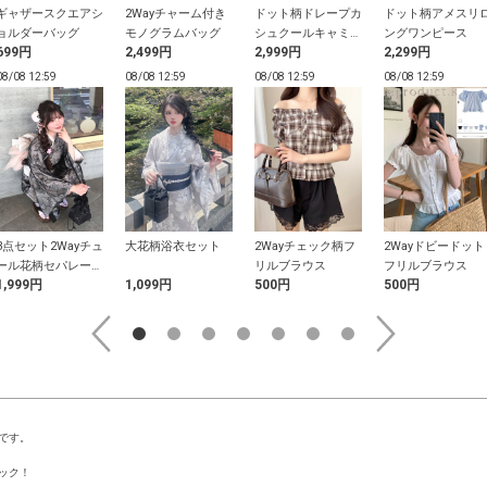
ギャザースクエアシ
2Wayチャーム付き
ドット柄ドレープカ
ドット柄アメスリ
ョルダーバッグ
モノグラムバッグ
シュクールキャミソ
ングワンピース
699円
2,499円
2,999円
2,299円
ールワンピース
08/08 12:59
08/08 12:59
08/08 12:59
08/08 12:59
3点セット2Wayチュ
大花柄浴衣セット
2Wayチェック柄フ
2Wayドビードット
ール花柄セパレート
リルブラウス
フリルブラウス
1,999円
1,099円
500円
500円
浴衣
です。
ック！