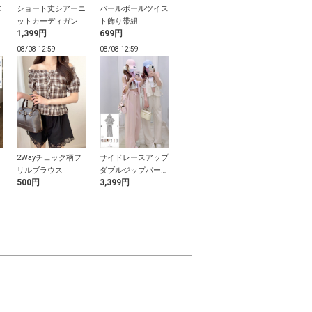
ロ
ショート丈シアーニ
パールボールツイス
レースティアードリ
接触冷感クロ
ットカーディガン
ト飾り帯紐
ボンキャミソールワ
丈リブカーデ
1,399円
699円
1,799円
1,799円
ンピース
08/08 12:59
08/08 12:59
08/08 12:59
08/08 12:59
2Wayチェック柄フ
サイドレースアップ
メッシュ厚底スニー
フェイクダメ
リルブラウス
ダブルジップパーカ
カー
トレートデニ
500円
3,399円
2,599円
2,399円
ー×ワイドパンツセ
ツ
ットアップ