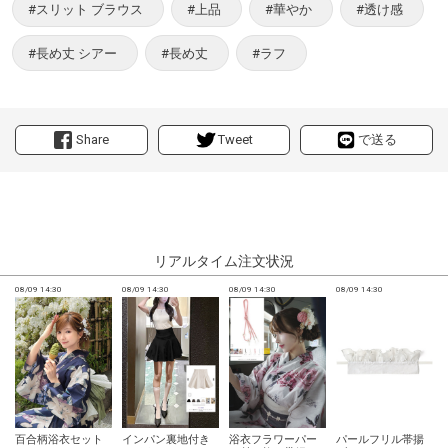
#スリット ブラウス
#上品
#華やか
#透け感
#長め丈 シアー
#長め丈
#ラフ
Share
Tweet
で送る
リアルタイム注文状況
08/09 14:30
08/09 14:30
08/09 14:30
08/09 14:30
0
百合柄浴衣セット
インパン裏地付き
浴衣フラワーパー
パールフリル帯揚