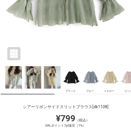
ブラック
ブルー
イエロー
ピン
シアーリボンサイドスリットブラウス
[dk1108]
¥799
（税込）
GRLポイント7pt進呈（1%）