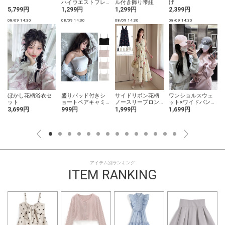
ハイウエストフレ
ル付き飾り帯紐
げ
アミニスカート
5,799円
1,299円
1,299円
2,399円
08/09 14:30
08/09 14:30
08/09 14:30
08/09 14:30
0
ッ
ぼかし花柄浴衣セ
盛りパッド付きシ
サイドリボン花柄
ワンショルスウェ
ット
ョートベアキャミ
ノースリーブロン
ット×ワイドパンツ
ソール
グワンピース
セットアップ
3,699円
999円
1,999円
1,699円
アイテム別ランキング
ITEM RANKING