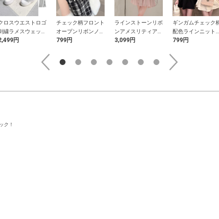
クロスウエストロゴ
チェック柄フロント
ラインストーンリボ
ギンガムチェック
刺繍ラメスウェット
オープンリボンノー
ンアメスリティアー
配色ラインニット
2,499円
799円
3,099円
799円
パンツ
スリーブニットトッ
ドミニワンピース
ップス
プス
。
ック！