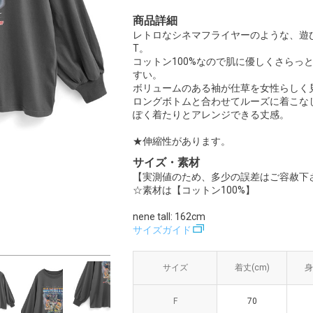
商品詳細
レトロなシネマフライヤーのような、遊
T。
コットン100%なので肌に優しくさらっ
すい。
ボリュームのある袖が仕草を女性らしく
ロングボトムと合わせてルーズに着こな
ぽく着たりとアレンジできる丈感。
★伸縮性があります。
サイズ・素材
【実測値のため、多少の誤差はご容赦下
☆素材は【コットン100%】
nene tall: 162cm
サイズガイド
サイズ
サイズ
着丈(cm)
着丈(cm)
身
身
F
F
70
70