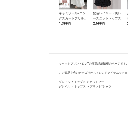
ダー柄ニットビ
フリルリボンビキニ
キャミソール×ロン
配色レイヤード風レ
水着
水着
グスカートフリルセ
ースニットトップス
9円
2,799円
1,399円
2,699円
ットアップ
キャットプリントロンTの商品詳細情報のページです
この商品を含むカテゴリからトレンドアイテムをチェ
グレイル
トップス
カットソー
グレイル
トップス
プリントTシャツ