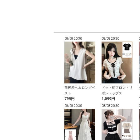
20:28
08/08 20:28
08/08 20:30
08/08 20:30
グラムプレート
フラワーコサージュ
前後差ヘムロングベ
ドット柄フロントリ
ローファー
ヘアクリップ
スト
ボントップス
9円
1,599円
799円
1,099円
20:26
08/08 20:26
08/08 20:30
08/08 20:30