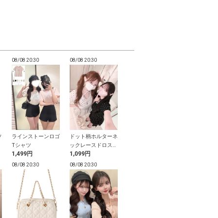
08/08 20:30
08/08 20:30
08/08 20:30
08/08 20:30
ソ
ラインストーンロゴ
ドット柄ホルターネ
ビッグリボンチェッ
スカーフタイ
ー
Tシャツ
ックレースドロスト
ク柄トップス
柄パフスリー
1,499円
1,099円
1,499円
699円
トップス
ウス
08/08 20:30
08/08 20:30
08/08 20:30
08/08 20:30