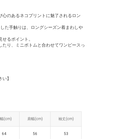
び心のあるネコプリントに魅了されるロン
とした手触りは、ロングシーズン着まわしや
見せるポイント。
したり、ミニボトムと合わせてワンピースっ
さい】
幅(cm)
幅(cm)
肩幅(cm)
肩幅(cm)
袖丈(cm)
袖丈(cm)
64
64
56
56
53
53