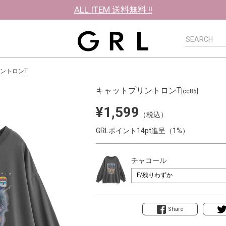
ALL ITEM 送料無料 !!
ントロンT
キャットプリントロンT
[cc85]
¥1,599
（税込）
GRLポイント14pt進呈（1%）
チャコール
Share