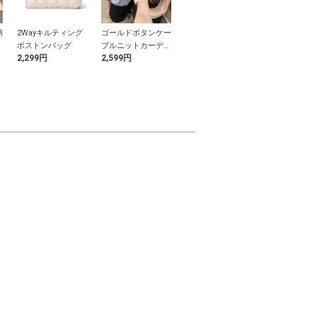
柄
2Wayキルティング
ゴールドボタンケー
チェック柄キャミソ
ラインストー
ト
ボストンバッグ
ブルニットカーディ
ールワンピース×ク
Tシャツ
2,299円
2,599円
3,999円
1,499円
ガン
ロップドトップスニ
ットアンサンブル