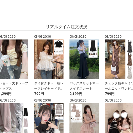
リアルタイム注文状況
08/08 20:30
08/08 20:30
08/08 20:30
08/08 20:30
ショート丈ドレープ
タイ付きドット柄レ
バックスリットマー
チェック柄キャミ
トップス
ースレイヤードギャ
メイドスカート
ールニットワンピ
1,299円
799円
2,199円
799円
ザーブラウス
ス
08/08 20:30
08/08 20:30
08/08 20:30
08/08 20:30