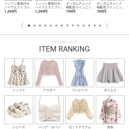
リ
インパン裏地付き
インパン裏地付き
ギンガムチェック
ギンガムチェック
ハイウエストフレ
ハイウエストフレ
柄配色ラインニッ
柄配色ラインニッ
アミニスカート
アミニスカート
トトップス
トトップス
1,299円
1,299円
799円
799円
アイテム別ランキング
ITEM RANKING
トップス
アウター
ワンピース
ボトムス
シューズ
バッグ・カバン
セットアイテム
浴衣