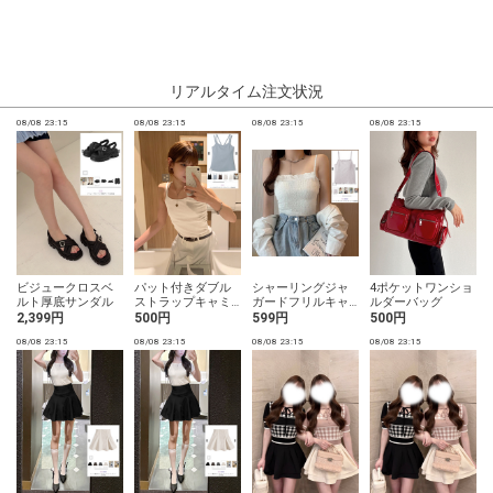
リアルタイム注文状況
08/08 23:15
08/08 23:15
08/08 23:15
08/08 23:15
0
ビジュークロスベ
パット付きダブル
シャーリングジャ
4ポケットワンショ
ルト厚底サンダル
ストラップキャミ
ガードフリルキャ
ルダーバッグ
ソール
ミソール
2,399円
500円
599円
500円
08/08 23:15
08/08 23:15
08/08 23:15
08/08 23:15
0