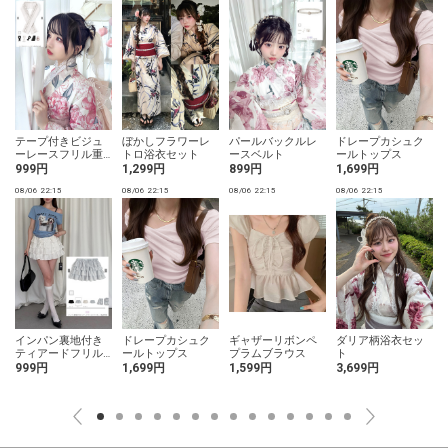
テープ付きビジュ
ぼかしフラワーレ
パールバックルレ
ドレープカシュク
ーレースフリル重
トロ浴衣セット
ースベルト
ールトップス
ね衿
999円
1,299円
899円
1,699円
08/06 22:15
08/06 22:15
08/06 22:15
08/06 22:15
0
インパン裏地付き
ドレープカシュク
ギャザーリボンペ
ダリア柄浴衣セッ
ティアードフリル
ールトップス
プラムブラウス
ト
ミニスカート
999円
1,699円
1,599円
3,699円