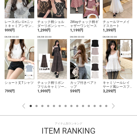
レースボレロ×ニッ
チェック柄ショル
2Wayチェック柄ギ
チュールマーメイ
トキャミアンサン
ダーリボンシャー
ャザーワンピース
ドスカート
ブル
リングキャミソー
999円
1,299円
1,199円
1,399円
ルトップス
08/08 00:00
08/08 00:00
08/08 00:00
08/08 00:00
0
ショート丈Tシャツ
チェック柄リボン
カップ付きベアト
キャミソールレイ
フリルキャミソー
ップ
ヤード風レースフ
ルワンピース
レアトップス
799円
1,999円
599円
3,299円
アイテム別ランキング
ITEM RANKING