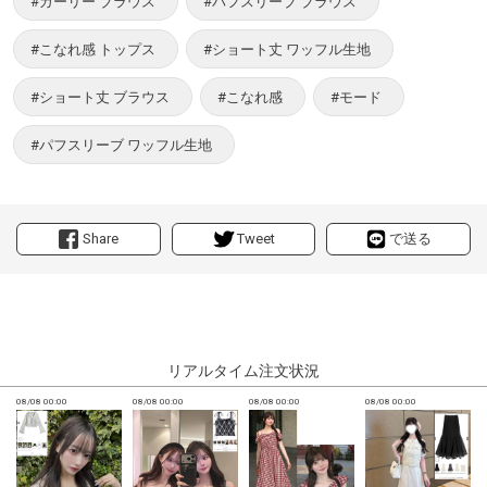
#ガーリー ブラウス
#パフスリーブ ブラウス
#こなれ感 トップス
#ショート丈 ワッフル生地
#ショート丈 ブラウス
#こなれ感
#モード
#パフスリーブ ワッフル生地
Share
Tweet
で送る
リアルタイム注文状況
08/08 00:00
08/08 00:00
08/08 00:00
08/08 00:00
0