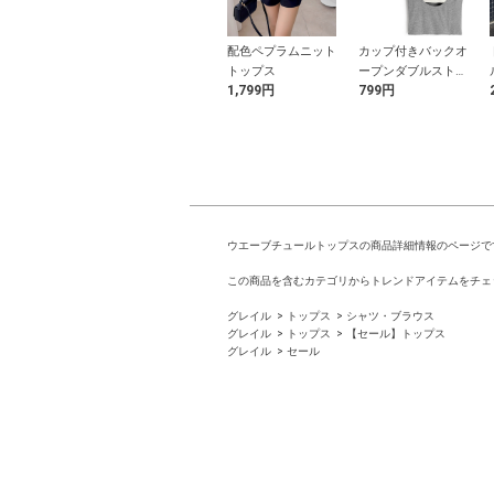
ック柄リボンア
シャーリングノース
配色ペプラムニット
カップ付きバックオ
リティアードミ
リーブトップス×ワ
トップス
ープンダブルストラ
9円
4,399円
1,799円
799円
ンピース
イドパンツセットア
ップキャミソール
ップ
ウエーブチュールトップスの商品詳細情報のページで
この商品を含むカテゴリからトレンドアイテムをチェ
グレイル
トップス
シャツ・ブラウス
グレイル
トップス
【セール】トップス
グレイル
セール