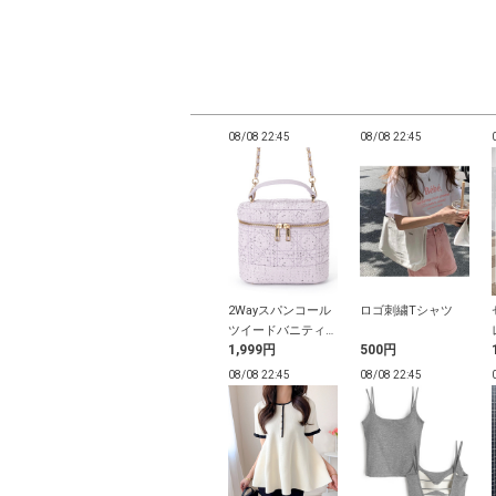
22:44
08/08 22:44
08/08 22:45
08/08 22:45
タープレススト
チェック柄シアーイ
2Wayスパンコール
ロゴ刺繍Tシャツ
トパンツ
レヘムキャミソール
ツイードバニティバ
9円
2,099円
1,999円
500円
トップス
ッグ
22:43
08/08 22:43
08/08 22:45
08/08 22:45