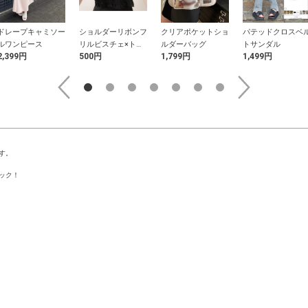
ドレープキャミソー
ショルダーリボンフ
クリアポケットショ
パテッドクロスベ
ルワンピース
リルビスチェ×トッ
ルダーバッグ
トサンダル
2,399円
500円
1,799円
1,499円
プスアンサンブル
す。
ック！