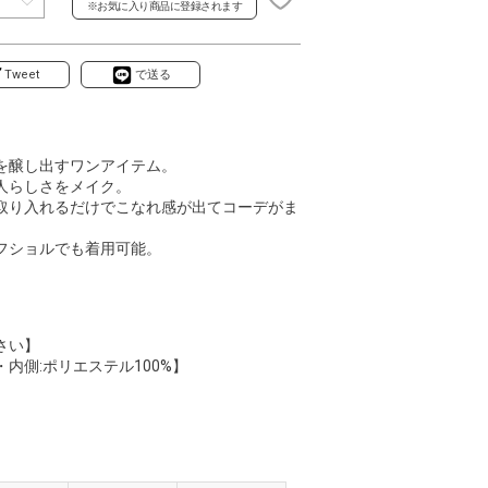
※お気に入り商品に登録されます
Tweet
で送る
を醸し出すワンアイテム。
人らしさをメイク。
取り入れるだけでこなれ感が出てコーデがま
フショルでも着用可能。
さい】
内側:ポリエステル100%】