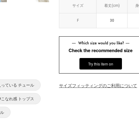
サイズ
サイズ
着丈(cm)
着丈(cm)
身
身
F
F
30
30
Check the recommended size
Try this item on
入っている チュール
サイズフィッティングのご利用について
#こなれ感 トップス
ョル