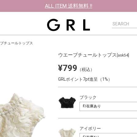
ALL ITEM 送料無料 !!
ブチュールトップス
ウエーブチュールトップス
[ask54]
¥799
（税込）
GRLポイント7pt進呈（1%）
ブラック
アイボリー