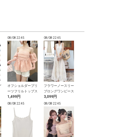
08/08 22:45
08/08 22:45
08/08 22:45
08/08 22:45
デ
オフショルダープリ
フラワーノースリー
前後2Wayビッグリ
リボンラウン
ーツフリルトップス
ブロングワンピース
ボンバルーントップ
バッグ
1,499円
3,099円
500円
1,499円
ス
08/08 22:45
08/08 22:45
08/08 22:45
08/08 22:45