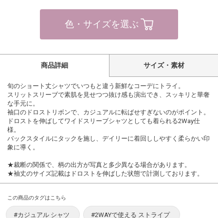
色・サイズを選ぶ
商品詳細
サイズ・素材
旬のショート丈シャツでいつもと違う新鮮なコーデにトライ。
スリットスリーブで素肌を見せつつ抜け感も演出でき、スッキリと華奢
な手元に。
袖口のドロストリボンで、カジュアルに転ばせすぎないのがポイント。
ドロストを伸ばしてワイドスリーブシャツとしても着られる2Way仕
様。
バックスタイルにタックを施し、デイリーに着回ししやすく柔らかい印
象に導く。
★裁断の関係で、柄の出方が写真と多少異なる場合があります。
★袖丈のサイズ記載はドロストを伸ばした状態で計測しております。
この商品のタグはこちら
#カジュアル シャツ
#2WAYで使える ストライプ