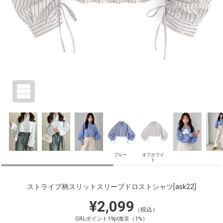
ブルー
オフホワイ
ト
ストライプ柄スリットスリーブドロストシャツ
[ask22]
¥2,099
（税込）
GRLポイント19pt進呈（1%）