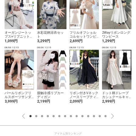
オーガンジートッ
水彩花柄浴衣セッ
フリルオフショル
2Wayリボンロング
プス×リブニットワ
ト
コルセットワンピ
ワンピース
ンピースセットア
ース
1,099円
3,299円
2,699円
1,299円
ップ
08/06 12:15
08/06 12:15
08/06 12:15
08/06 12:15
0
パールリボンフリ
接触冷感リブカー
リボン付きVネック
ドット柄ドレープ
ルスポーツサンダ
ディガン
ノースリーブティ
カシュクールキャ
ル
アードワンピース
ミソールワンピー
3,999円
2,199円
2,099円
2,999円
ス
アイテム別ランキング